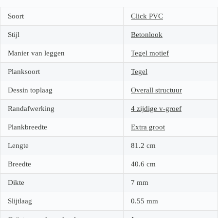
Soort
Click PVC
Stijl
Betonlook
Manier van leggen
Tegel motief
Planksoort
Tegel
Dessin toplaag
Overall structuur
Randafwerking
4 zijdige v-groef
Plankbreedte
Extra groot
Lengte
81.2
cm
Breedte
40.6
cm
Dikte
7
mm
Slijtlaag
0.55
mm