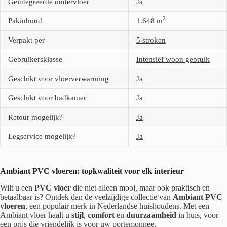
Geïntegreerde ondervloer
Ja
2
Pakinhoud
1.648
m
Verpakt per
5 stroken
Gebruikersklasse
Intensief woon gebruik
Geschikt voor vloerverwarming
Ja
Geschikt voor badkamer
Ja
Retour mogelijk?
Ja
Legservice mogelijk?
Ja
Ambiant PVC vloeren: topkwaliteit voor elk interieur
Wilt u een
PVC vloer
die niet alleen mooi, maar ook praktisch en
betaalbaar is? Ontdek dan de veelzijdige collectie van
Ambiant PVC
vloeren
, een populair merk in Nederlandse huishoudens. Met een
Ambiant vloer haalt u
stijl
,
comfort
en
duurzaamheid
in huis, voor
een prijs die vriendelijk is voor uw portemonnee.