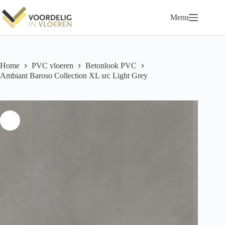
Ga
naar
Menu
de
inhoud
Home
PVC vloeren
Betonlook PVC
Ambiant Baroso Collection XL src Light Grey