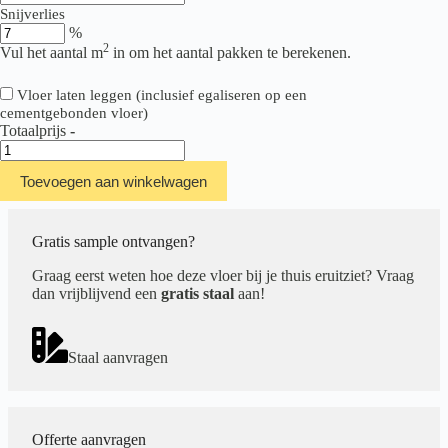
Snijverlies
%
2
Vul het aantal m
in om het aantal pakken te berekenen.
Vloer laten leggen (inclusief egaliseren op een
cementgebonden vloer)
Totaalprijs
-
Ambiant
Baroso
Toevoegen aan winkelwagen
Collection
XL
src
Light
Gratis sample ontvangen?
Grey
aantal
Graag eerst weten hoe deze vloer bij je thuis eruitziet? Vraag
dan vrijblijvend een
gratis staal
aan!
Staal aanvragen
Offerte aanvragen