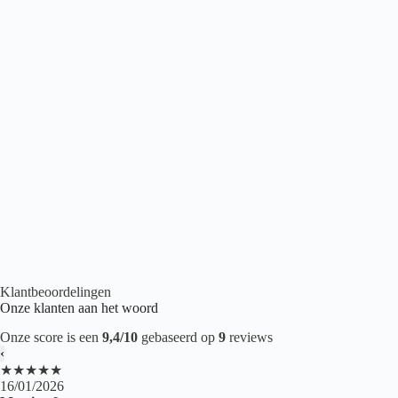
Belakos Touchstone Medium 105
€
43,95
2
per m
Betonlook PVC
,
Plak PVC
,
PVC Tegels
,
PVC vloeren
Klantbeoordelingen
Onze klanten aan het woord
Onze score is een
9,4/10
gebaseerd op
9
reviews
‹
★★★★★
16/01/2026