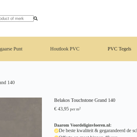
gaarse Punt
Houtlook PVC
PVC Tegels
and 140
Belakos Touchstone Grand 140
€
43,95
2
per m
Daarom Voordeliginvloeren.nl:
De beste kwaliteit & gegarandeerd de sch