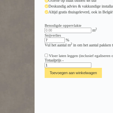
Offerte op maat binnen 48 uur
Deskundig advies & vakkundige installa
Altijd gratis thuisgeleverd, ook in België
Benodigde oppervlakte
2
m
Snijverlies
%
2
Vul het aantal m
in om het aantal pakken 
Vloer laten leggen (inclusief egalisere
Totaalprijs
-
Belakos
Touchstone
Toevoegen aan winkelwagen
Grand
140
aantal