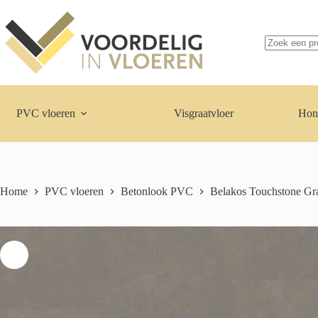
Ga
naar
de
inhoud
Geen
resultaten
PVC vloeren
Visgraatvloer
Hon
Home
PVC vloeren
Betonlook PVC
Belakos Touchstone Gr