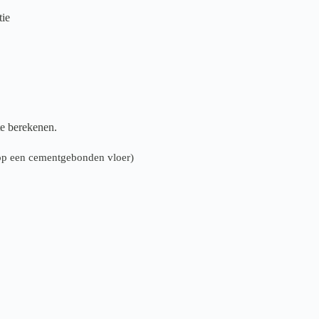
tie
te berekenen.
n op een cementgebonden vloer)