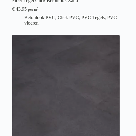
Floer Tegel Click Betonlook Zand
€
43,95
2
per m
Betonlook PVC
,
Click PVC
,
PVC Tegels
,
PVC
vloeren