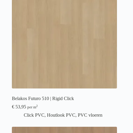
Belakos Futuro 510 | Rigid Click
€
53,95
2
per m
Click PVC
,
Houtlook PVC
,
PVC vloeren