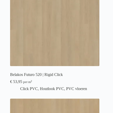
Belakos Futuro 520 | Rigid Click
€
53,95
2
per m
Click PVC
,
Houtlook PVC
,
PVC vloeren