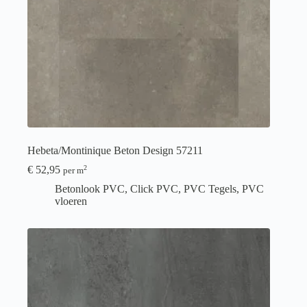
Hebeta/Montinique Beton Design 57211
€
52,95
2
per m
Betonlook PVC
,
Click PVC
,
PVC Tegels
,
PVC
vloeren