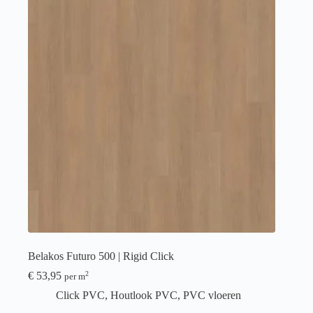
Belakos Futuro 500 | Rigid Click
€
53,95
2
per m
Click PVC
,
Houtlook PVC
,
PVC vloeren