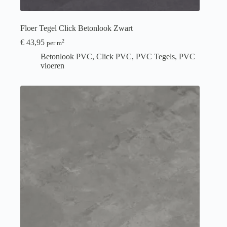
Floer Tegel Click Betonlook Zwart
€
43,95
2
per m
Betonlook PVC
,
Click PVC
,
PVC Tegels
,
PVC
vloeren