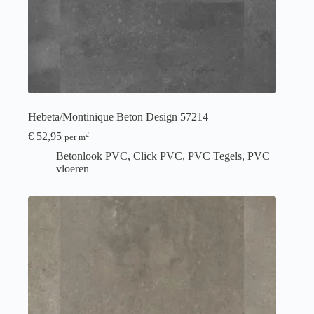
Hebeta/Montinique Beton Design 57214
€
52,95
2
per m
Betonlook PVC
,
Click PVC
,
PVC Tegels
,
PVC
vloeren