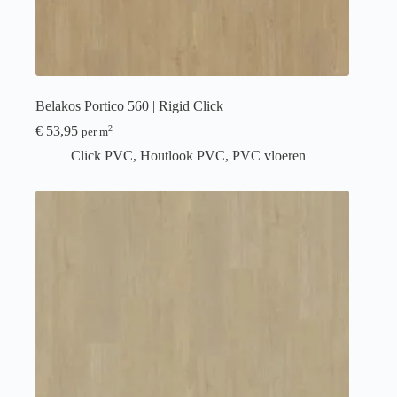
Belakos Portico 560 | Rigid Click
€
53,95
2
per m
Click PVC
,
Houtlook PVC
,
PVC vloeren