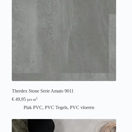
Therdex Stone Serie Amato 9011
€
49,95
2
per m
Plak PVC
,
PVC Tegels
,
PVC vloeren