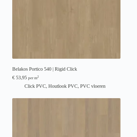
Belakos Portico 540 | Rigid Click
€
53,95
2
per m
Click PVC
,
Houtlook PVC
,
PVC vloeren