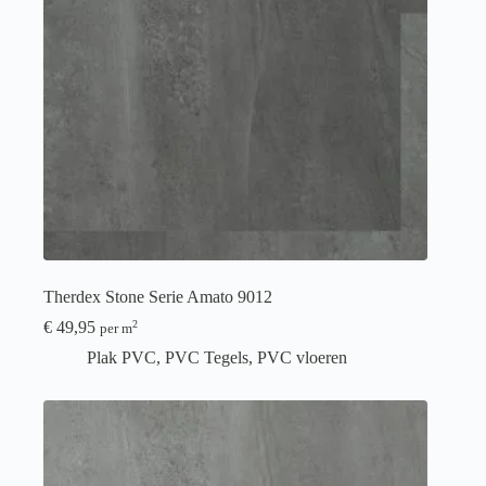
Therdex Stone Serie Amato 9012
€
49,95
2
per m
Plak PVC
,
PVC Tegels
,
PVC vloeren