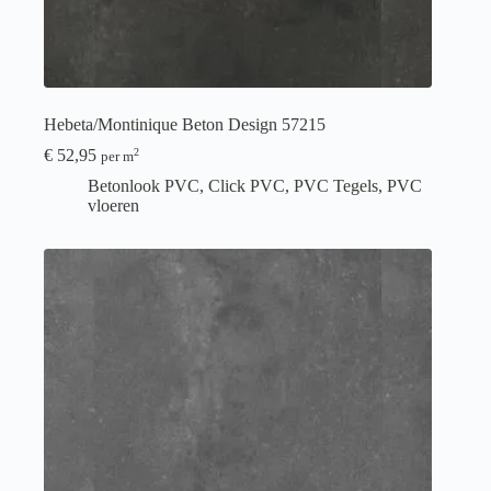
Hebeta/Montinique Beton Design 57215
€
52,95
2
per m
Betonlook PVC
,
Click PVC
,
PVC Tegels
,
PVC
vloeren