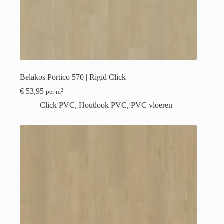
Belakos Portico 570 | Rigid Click
€
53,95
2
per m
Click PVC
,
Houtlook PVC
,
PVC vloeren