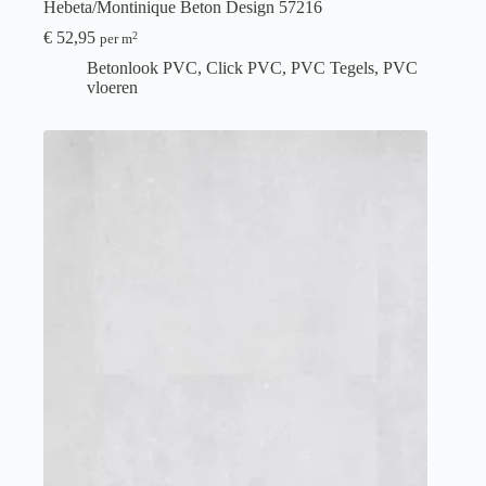
Hebeta/Montinique Beton Design 57216
€
52,95
2
per m
Betonlook PVC
,
Click PVC
,
PVC Tegels
,
PVC
vloeren