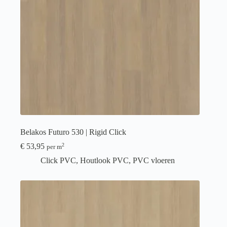
Belakos Futuro 530 | Rigid Click
€
53,95
2
per m
Click PVC
,
Houtlook PVC
,
PVC vloeren