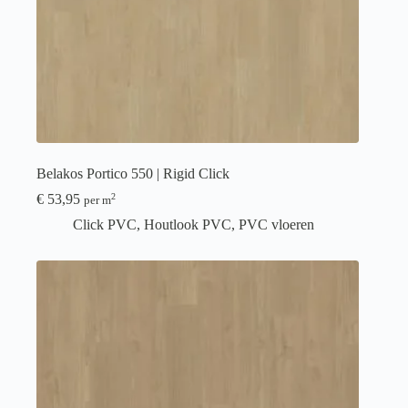
Belakos Portico 550 | Rigid Click
€
53,95
2
per m
Click PVC
,
Houtlook PVC
,
PVC vloeren