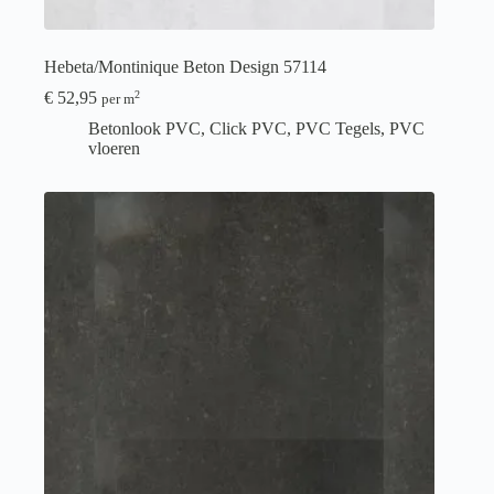
Hebeta/Montinique Beton Design 57114
€
52,95
2
per m
Betonlook PVC
,
Click PVC
,
PVC Tegels
,
PVC
vloeren