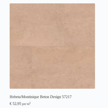
Hebeta/Montinique Beton Design 57217
€
52,95
2
per m