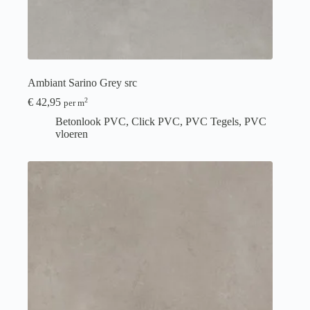
Ambiant Sarino Grey src
€
42,95
2
per m
Betonlook PVC
,
Click PVC
,
PVC Tegels
,
PVC
vloeren