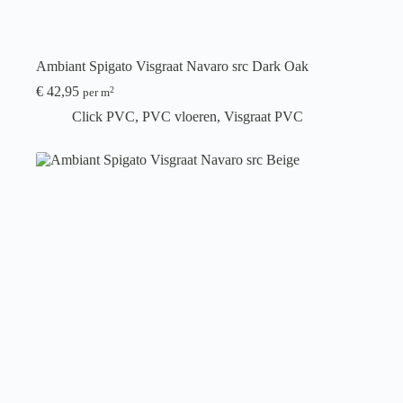
Ambiant Spigato Visgraat Navaro src Dark Oak
€
42,95
2
per m
Click PVC
,
PVC vloeren
,
Visgraat PVC