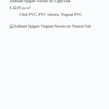
Ambiant Spigato Navaro src Light Oak
€
42,95
2
per m
Click PVC
,
PVC vloeren
,
Visgraat PVC