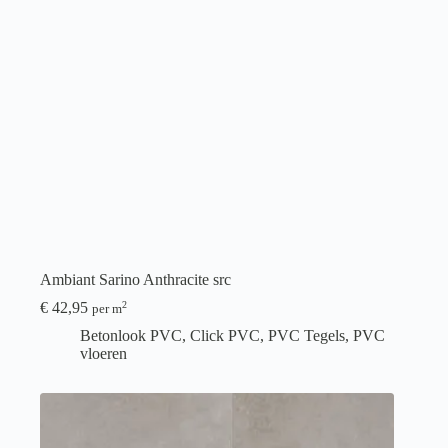
Ambiant Sarino Anthracite src
€
42,95
2
per m
Betonlook PVC
,
Click PVC
,
PVC Tegels
,
PVC
vloeren