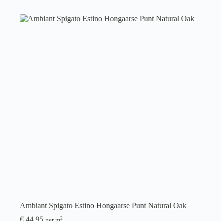
Ambiant Spigato Estino Hongaarse Punt Natural Oak
€
44,95
2
per m