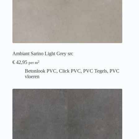
Ambiant Sarino Light Grey src
€
42,95
2
per m
Betonlook PVC
,
Click PVC
,
PVC Tegels
,
PVC
vloeren