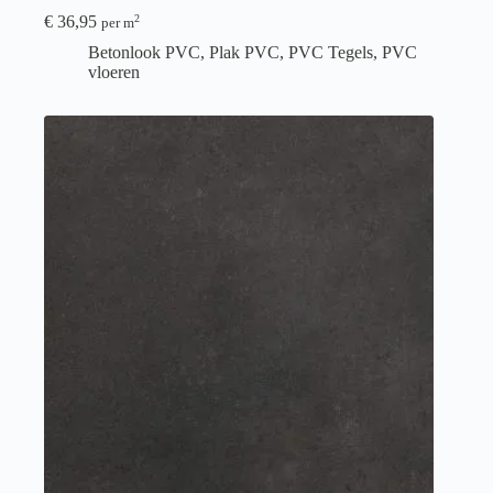
€
36,95
2
per m
Betonlook PVC
,
Plak PVC
,
PVC Tegels
,
PVC
vloeren