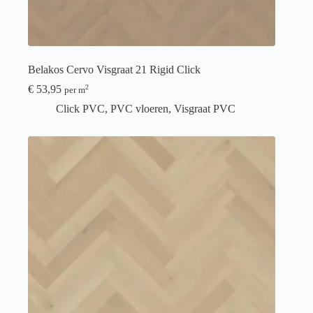
Belakos Cervo Visgraat 21 Rigid Click
€
53,95
2
per m
Click PVC
,
PVC vloeren
,
Visgraat PVC