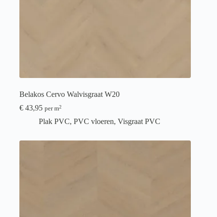
Belakos Cervo Walvisgraat W20
€
43,95
2
per m
Plak PVC
,
PVC vloeren
,
Visgraat PVC