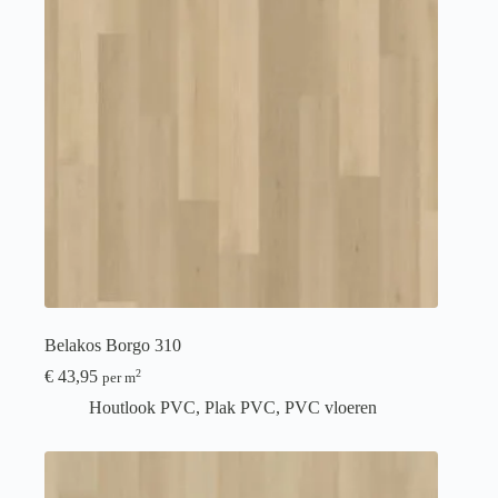
Belakos Borgo 310
€
43,95
2
per m
Houtlook PVC
,
Plak PVC
,
PVC vloeren