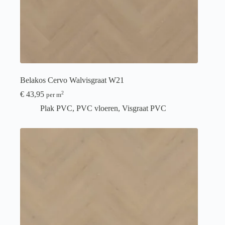
Belakos Cervo Walvisgraat W21
€
43,95
2
per m
Plak PVC
,
PVC vloeren
,
Visgraat PVC