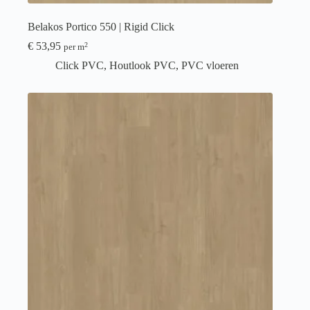
Belakos Portico 550 | Rigid Click
€
53,95
2
per m
Click PVC
,
Houtlook PVC
,
PVC vloeren