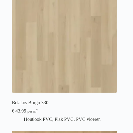
Belakos Borgo 330
€
43,95
2
per m
Houtlook PVC
,
Plak PVC
,
PVC vloeren