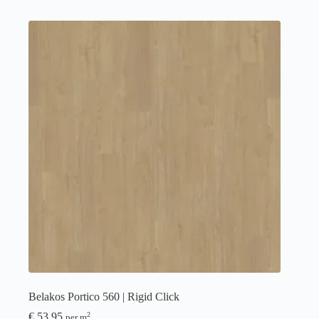
Belakos Portico 560 | Rigid Click
€
53,95
2
per m