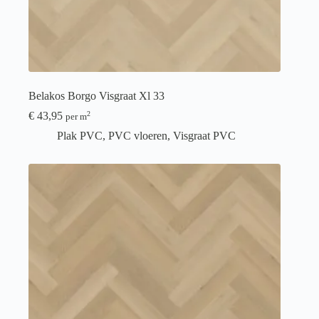
Belakos Borgo Visgraat Xl 33
€
43,95
2
per m
Plak PVC
,
PVC vloeren
,
Visgraat PVC