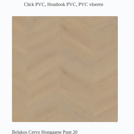
Click PVC
,
Houtlook PVC
,
PVC vloeren
Belakos Cervo Hongaarse Punt 20