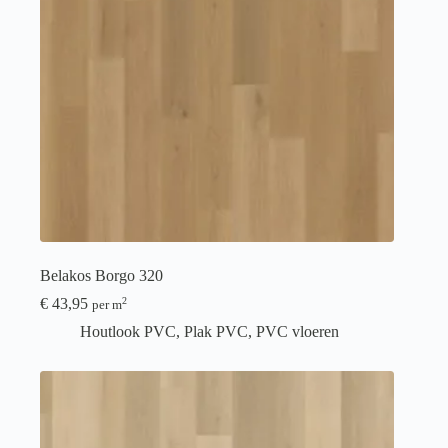
Belakos Borgo 320
€
43,95
2
per m
Houtlook PVC
,
Plak PVC
,
PVC vloeren