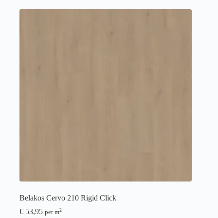
Belakos Cervo 210 Rigid Click
€
53,95
2
per m