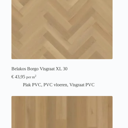
Belakos Borgo Visgraat XL 30
€
43,95
2
per m
Plak PVC
,
PVC vloeren
,
Visgraat PVC