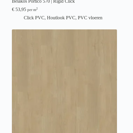
Belakos Portico 570 | Rigid Click
€
53,95
2
per m
Click PVC
,
Houtlook PVC
,
PVC vloeren