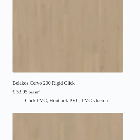
Belakos Cervo 200 Rigid Click
€
53,95
2
per m
Click PVC
,
Houtlook PVC
,
PVC vloeren