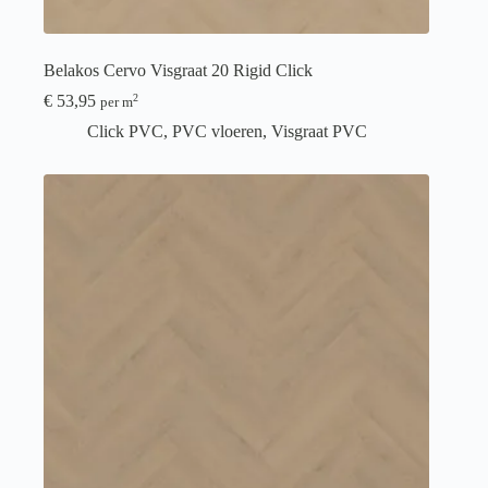
Belakos Cervo Visgraat 20 Rigid Click
€
53,95
2
per m
Click PVC
,
PVC vloeren
,
Visgraat PVC