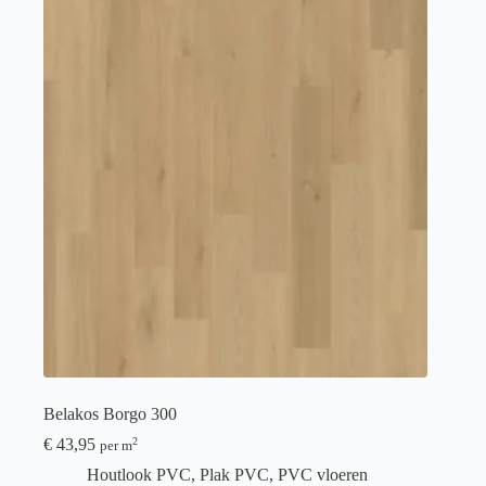
Belakos Borgo 300
€
43,95
2
per m
Houtlook PVC
,
Plak PVC
,
PVC vloeren