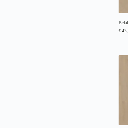
Bela
€
43,