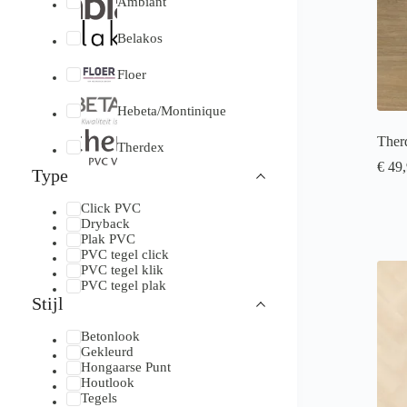
Ambiant
Belakos
Floer
Hebeta/Montinique
Ther
Therdex
€
49,
Type
Click PVC
Dryback
Plak PVC
PVC tegel click
PVC tegel klik
PVC tegel plak
Stijl
Betonlook
Gekleurd
Hongaarse Punt
Houtlook
Tegels