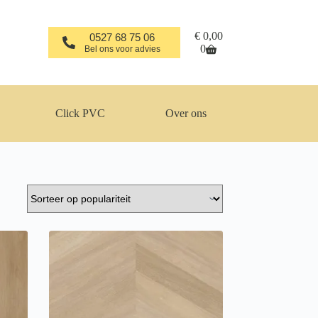
Winkelwagen
€
0,00
0527 68 75 06
0
Bel ons voor advies
Click PVC
Over ons