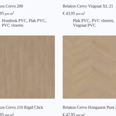
kos Cervo 200
Belakos Cervo Visgraat XL 21
95
€
43,95
2
2
per m
per m
Houtlook PVC
,
Plak PVC
,
Plak PVC
,
PVC vloeren
,
PVC vloeren
Visgraat PVC
kos Cervo 210 Rigid Click
Belakos Cervo Hongaarse Punt 
95
€
47,95
2
2
per m
per m