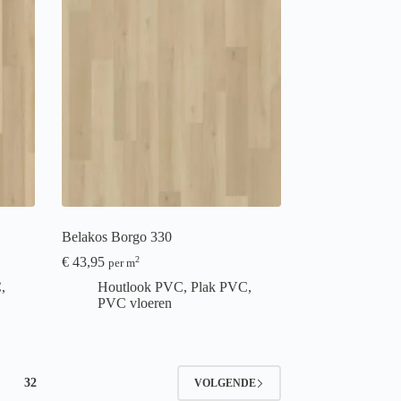
Belakos Borgo 330
€
43,95
2
per m
C
,
Houtlook PVC
,
Plak PVC
,
PVC vloeren
32
VOLGENDE