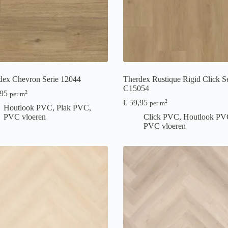
dex Chevron Serie 12044
Therdex Rustique Rigid Click Se
C15054
95
2
per m
€
59,95
2
per m
Houtlook PVC
,
Plak PVC
,
PVC vloeren
Click PVC
,
Houtlook PV
PVC vloeren