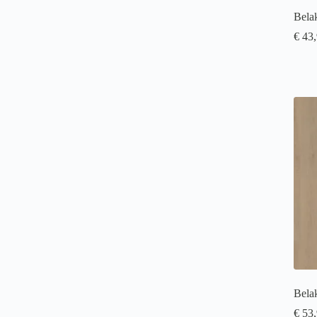
Bela
€
43,
Bela
€
53,