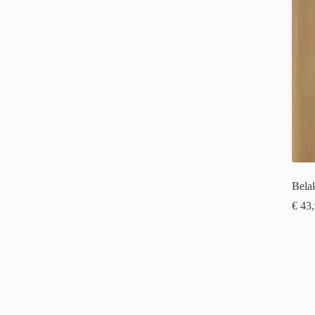
Bela
€
43,