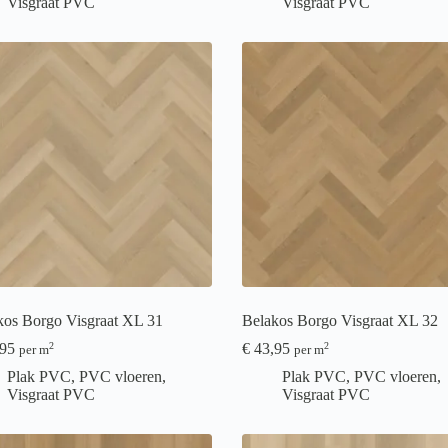
Visgraat PVC
Visgraat PVC
kos Borgo Visgraat XL 31
Belakos Borgo Visgraat XL 32
95
€
43,95
2
2
per m
per m
Plak PVC
,
PVC vloeren
,
Plak PVC
,
PVC vloeren
,
Visgraat PVC
Visgraat PVC