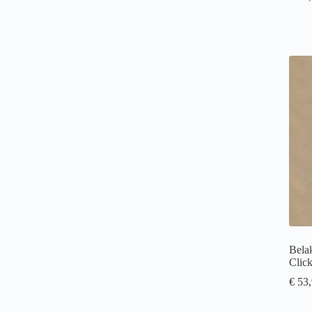
Bela
Clic
€
53,