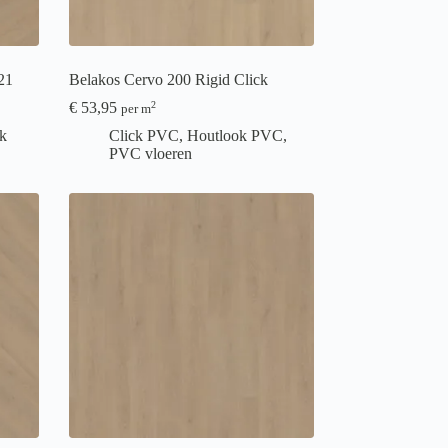
21
Belakos Cervo 200 Rigid Click
€
53,95
2
per m
k
Click PVC
,
Houtlook PVC
,
PVC vloeren