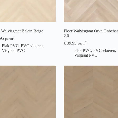
 Walvisgraat Balein Beige
Floer Walvisgraat Orka Onbeha
2.0
95
2
per m
€
39,95
2
per m
Plak PVC
,
PVC vloeren
,
Visgraat PVC
Plak PVC
,
PVC vloeren
,
Visgraat PVC