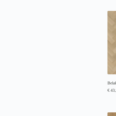
Bela
€
43,