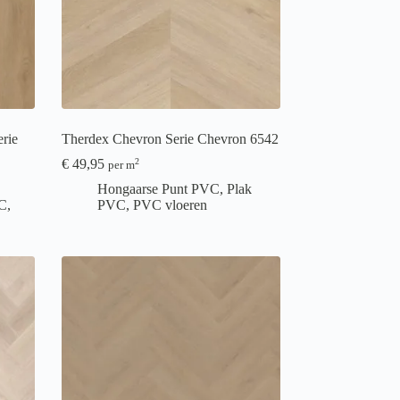
rie
Therdex Chevron Serie Chevron 6542
€
49,95
2
per m
Hongaarse Punt PVC
,
Plak
C
,
PVC
,
PVC vloeren