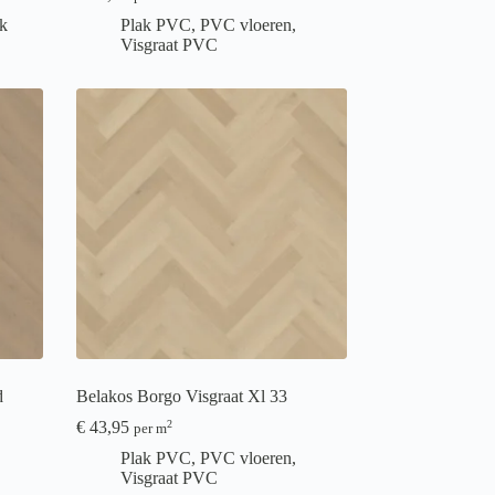
k
Plak PVC
,
PVC vloeren
,
Visgraat PVC
d
Belakos Borgo Visgraat Xl 33
€
43,95
2
per m
Plak PVC
,
PVC vloeren
,
Visgraat PVC