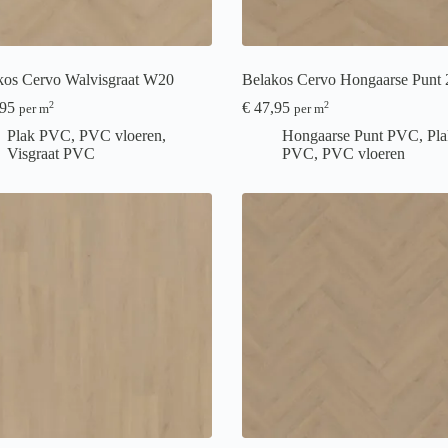
kos Cervo Walvisgraat W20
Belakos Cervo Hongaarse Punt 
95
€
47,95
2
2
per m
per m
Plak PVC
,
PVC vloeren
,
Hongaarse Punt PVC
,
Pla
Visgraat PVC
PVC
,
PVC vloeren