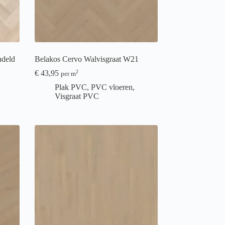
ndeld
Belakos Cervo Walvisgraat W21
€
43,95
2
per m
Plak PVC
,
PVC vloeren
,
Visgraat PVC