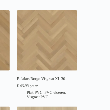
Belakos Borgo Visgraat XL 30
€
43,95
2
per m
Plak PVC
,
PVC vloeren
,
Visgraat PVC