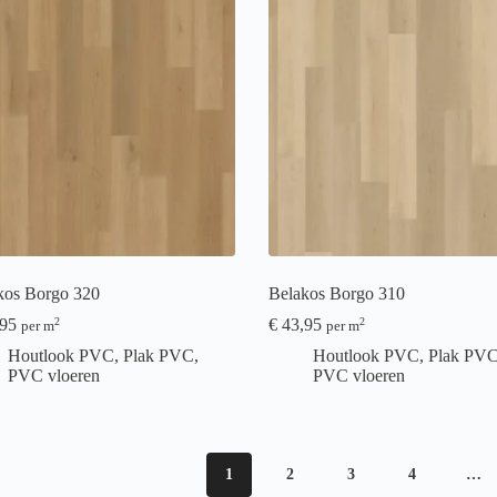
kos Borgo 320
Belakos Borgo 310
95
€
43,95
2
2
per m
per m
Houtlook PVC
,
Plak PVC
,
Houtlook PVC
,
Plak PV
PVC vloeren
PVC vloeren
1
2
3
4
…