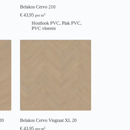
Belakos Cervo 210
€
43,95
2
per m
Houtlook PVC
,
Plak PVC
,
PVC vloeren
20
Belakos Cervo Visgraat XL 20
€
43,95
2
per m