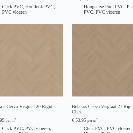
Click PVC
,
Houtlook PVC
,
Hongaarse Punt PVC
,
Pla
PVC vloeren
PVC
,
PVC vloeren
kos Cervo Visgraat 20 Rigid
Belakos Cervo Visgraat 21 Rigi
k
Click
95
€
53,95
2
2
per m
per m
Click PVC
,
PVC vloeren
,
Click PVC
,
PVC vloeren
,