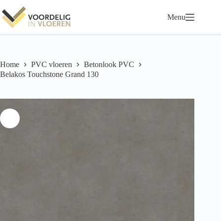
Ga
naar
Menu
de
inhoud
Home
PVC vloeren
Betonlook PVC
Belakos Touchstone Grand 130