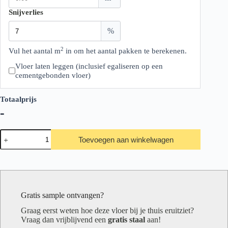
Snijverlies
%
2
Vul het aantal m
in om het aantal pakken te berekenen.
Vloer laten leggen (inclusief egaliseren op een
cementgebonden vloer)
Totaalprijs
-
Belakos
Toevoegen aan winkelwagen
Touchstone
Grand
130
aantal
Gratis sample ontvangen?
Graag eerst weten hoe deze vloer bij je thuis eruitziet?
Vraag dan vrijblijvend een
gratis staal
aan!