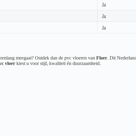
Ja
Ja
Ja
 jarenlang meegaat? Ontdek dan de pvc vloeren van
Floer
. Dit Nederlan
vc vloer
kiest u voor stijl, kwaliteit én duurzaamheid.