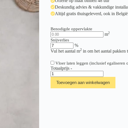
Offerte op maat binnen 48 uur
Deskundig advies & vakkundige installa
Altijd gratis thuisgeleverd, ook in België
Benodigde oppervlakte
2
m
Snijverlies
%
2
Vul het aantal m
in om het aantal pakken 
Vloer laten leggen (inclusief egalisere
Totaalprijs
-
Floer
Tegel
Toevoegen aan winkelwagen
Click
Betonlook
Lichtgrijs
aantal