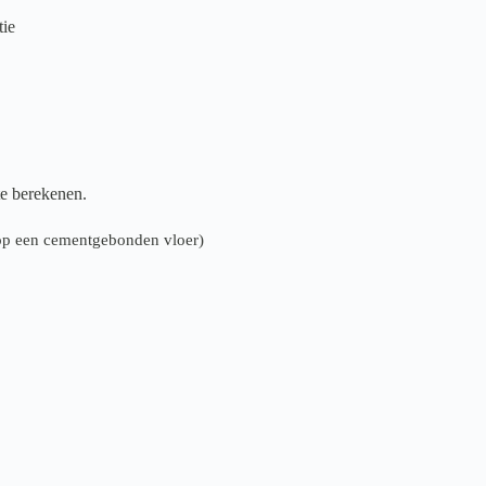
tie
te berekenen.
n op een cementgebonden vloer)