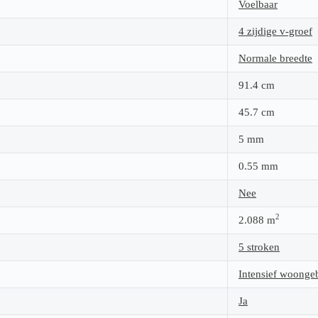
Voelbaar
4 zijdige v-groef
Normale breedte
91.4
cm
45.7
cm
5
mm
0.55
mm
Nee
2
2.088
m
5 stroken
Intensief woonge
Ja