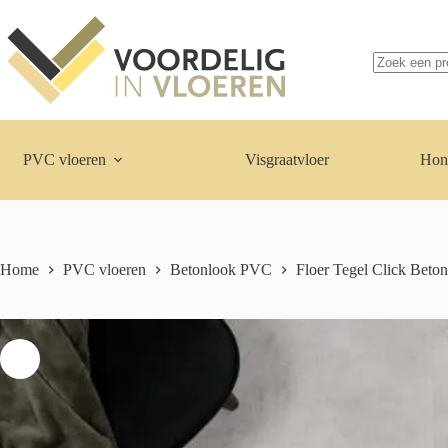
Ga
naar
Geen
de
resultaten
inhoud
PVC vloeren
Visgraatvloer
Hon
Home
PVC vloeren
Betonlook PVC
Floer Tegel Click Beton