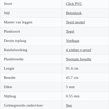
Soort
Click PVC
Stijl
Betonlook
Manier van leggen
Tegel motief
Planksoort
Tegel
Dessin toplaag
Voelbaar
Randafwerking
4 zijdige v-groef
Plankbreedte
Normale breedte
Lengte
91.4
cm
Breedte
45.7
cm
Dikte
5
mm
Slijtlaag
0.55
mm
Geïntegreerde ondervloer
Nee