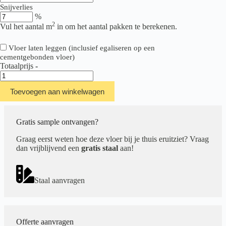
Snijverlies
%
2
Vul het aantal m
in om het aantal pakken te berekenen.
Vloer laten leggen (inclusief egaliseren op een
cementgebonden vloer)
Totaalprijs
-
Floer
Tegel
Toevoegen aan winkelwagen
Click
Betonlook
Grijs
aantal
Gratis sample ontvangen?
Graag eerst weten hoe deze vloer bij je thuis eruitziet? Vraag
dan vrijblijvend een
gratis staal
aan!
Staal aanvragen
Offerte aanvragen