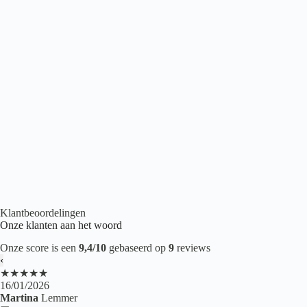
Belakos Touchstone Medium 105
€
43,95
2
per m
Betonlook PVC
,
Plak PVC
,
PVC Tegels
,
PVC vloeren
Klantbeoordelingen
Onze klanten aan het woord
Onze score is een
9,4/10
gebaseerd op
9
reviews
‹
★★★★★
16/01/2026
Martina
Lemmer