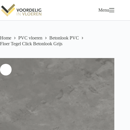
Ga
naar
Menu
de
inhoud
Home
PVC vloeren
Betonlook PVC
Floer Tegel Click Betonlook Grijs