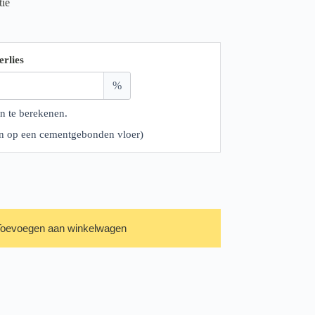
tie
erlies
%
n te berekenen.
ren op een cementgebonden vloer)
Toevoegen aan winkelwagen