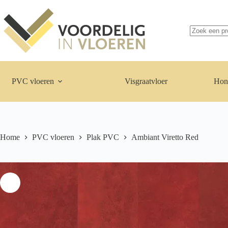
Ga
naar
de
inhoud
Geen
resultaten
PVC vloeren
Visgraatvloer
Hon
Home
PVC vloeren
Plak PVC
Ambiant Viretto Red