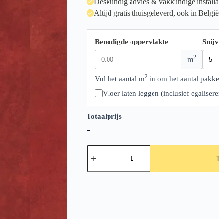
Deskundig advies & vakkundige installa
Altijd gratis thuisgeleverd, ook in België
Benodigde oppervlakte
Snijv
2
m
2
Vul het aantal m
in om het aantal pakke
Vloer laten leggen (inclusief egalise
Totaalprijs
-
Ambiant
Viretto
Red
aantal