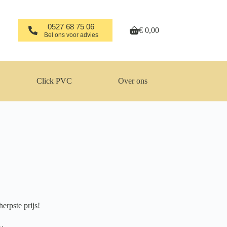
0527 68 75 06
€
0,00
Winkelwagen
Bel ons voor advies
Click PVC
Over ons
erpste prijs!