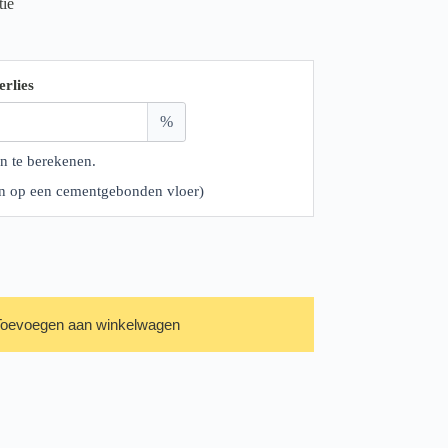
tie
erlies
%
n te berekenen.
ren op een cementgebonden vloer)
Toevoegen aan winkelwagen