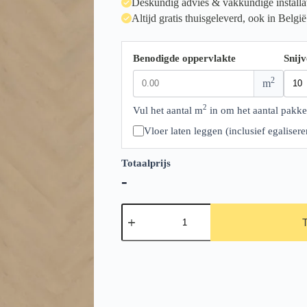
Deskundig advies & vakkundige installa
Altijd gratis thuisgeleverd, ook in België
Benodigde oppervlakte
Snijv
2
m
2
Vul het aantal m
in om het aantal pakke
Vloer laten leggen (inclusief egalise
Totaalprijs
-
Belakos
Cervo
Visgraat
XL
20
aantal