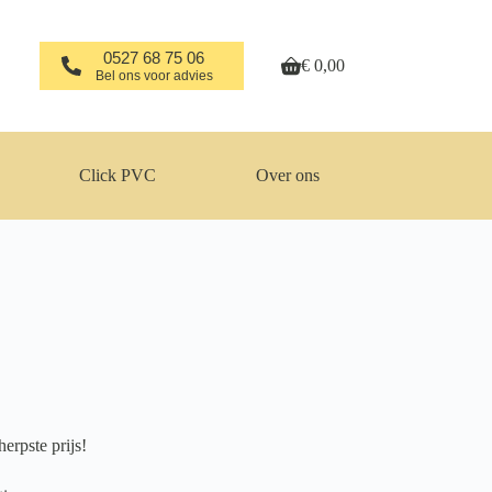
0527 68 75 06
€
0,00
Winkelwagen
Bel ons voor advies
Click PVC
Over ons
erpste prijs!