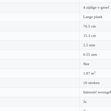
4 zijdige v-groef
Lange plank
76.5
cm
15.3
cm
2.5
mm
0.55
mm
Nee
2
1.87
m
16 stroken
Intensief woonge
Ja
Ja