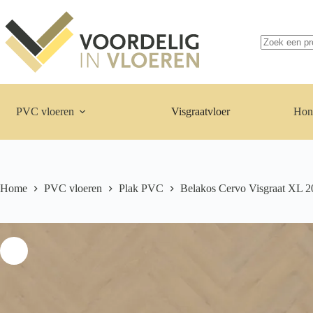
Ga
naar
de
inhoud
Geen
resultaten
PVC vloeren
Visgraatvloer
Hon
Home
PVC vloeren
Plak PVC
Belakos Cervo Visgraat XL 2