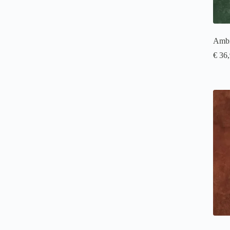
Ambi
€
36,