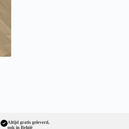
Altijd gratis geleverd,
ook in België