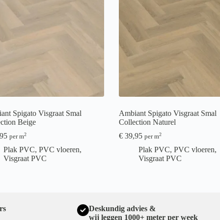
ant Spigato Visgraat Smal
Ambiant Spigato Visgraat Smal
ection Beige
Collection Naturel
95
€
39,95
2
2
per m
per m
Plak PVC
,
PVC vloeren
,
Plak PVC
,
PVC vloeren
,
Visgraat PVC
Visgraat PVC
rs
Deskundig advies &
wij leggen 1000+ meter per week