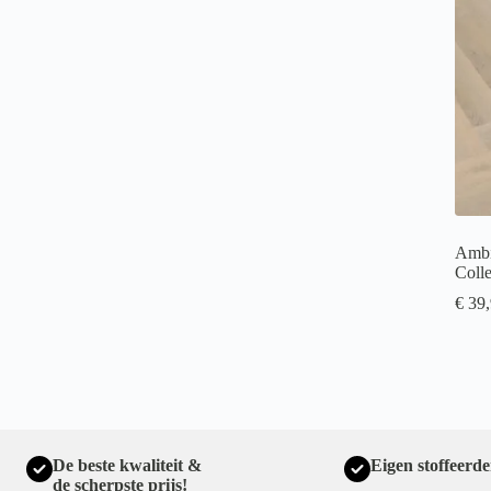
Ambi
Coll
€
39,
De beste kwaliteit &
Eigen stoffeerde
de scherpste prijs!