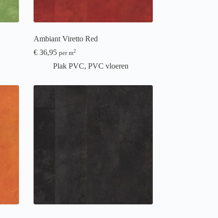
Ambiant Viretto Red
€
36,95
2
per m
Plak PVC
,
PVC vloeren