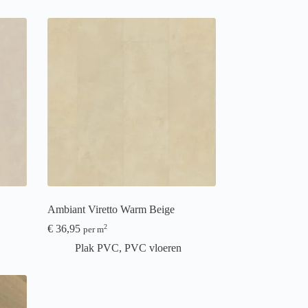
Ambiant Viretto Warm Beige
€
36,95
2
per m
Plak PVC
,
PVC vloeren