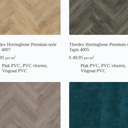
dex Herringbone Premium serie
Therdex Herringbone Premium s
s 4007
Tapis 4005
95
€
49,95
2
2
per m
per m
Plak PVC
,
PVC vloeren
,
Plak PVC
,
PVC vloeren
,
Visgraat PVC
Visgraat PVC