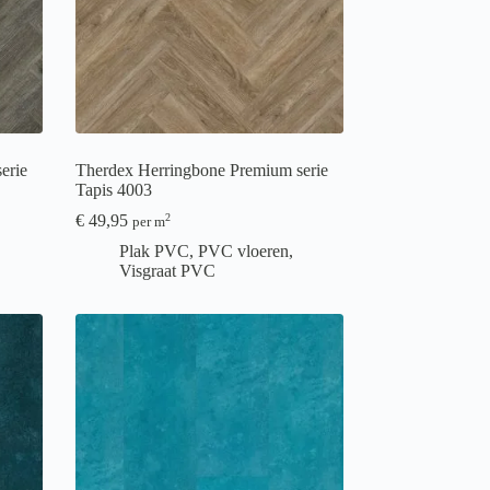
erie
Therdex Herringbone Premium serie
Tapis 4003
€
49,95
2
per m
Plak PVC
,
PVC vloeren
,
Visgraat PVC