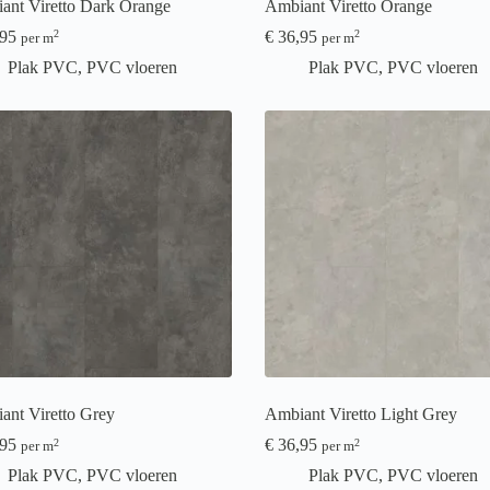
ant Viretto Dark Orange
Ambiant Viretto Orange
95
€
36,95
2
2
per m
per m
Plak PVC
,
PVC vloeren
Plak PVC
,
PVC vloeren
ant Viretto Grey
Ambiant Viretto Light Grey
95
€
36,95
2
2
per m
per m
Plak PVC
,
PVC vloeren
Plak PVC
,
PVC vloeren