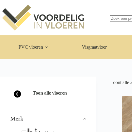
Ga
naar
Geen
de
resultaten
inhoud
PVC vloeren
Visgraatvloer
Toont alle 
Toon alle vloeren
Merk