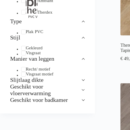
Ambiant
Therdex
Type
Plak PVC
Stijl
Ther
Gekleurd
Tapi
Visgraat
Manier van leggen
€
49,
Recht/ motief
Visgraat motief
Slijtlaag dikte
Geschikt voor
vloerverwarming
Geschikt voor badkamer