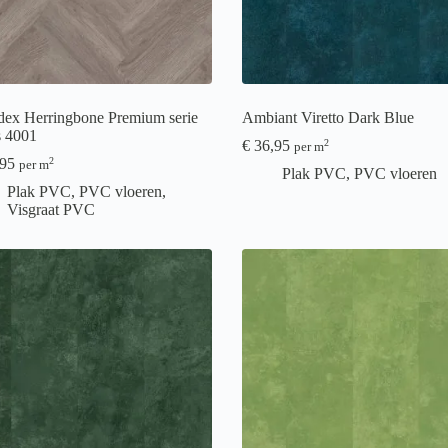
dex Herringbone Premium serie
Ambiant Viretto Dark Blue
s 4001
€
36,95
2
per m
95
2
per m
Plak PVC
,
PVC vloeren
Plak PVC
,
PVC vloeren
,
Visgraat PVC