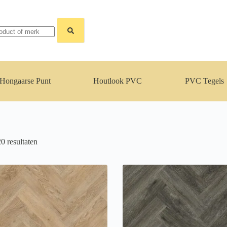
Hongaarse Punt
Houtlook PVC
PVC Tegels
Gesorteerd
20 resultaten
op
populariteit