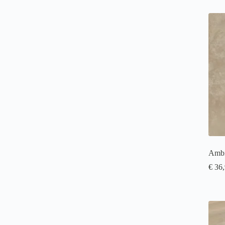
Ambi
€
36,