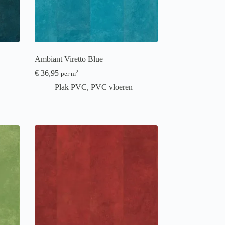
Ambiant Viretto Blue
€
36,95
2
per m
Plak PVC
,
PVC vloeren