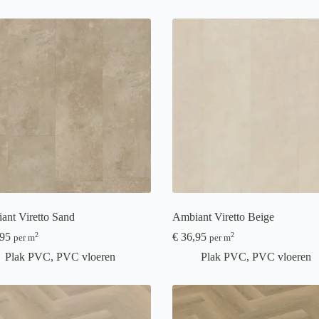
ant Viretto Sand
Ambiant Viretto Beige
95
€
36,95
2
2
per m
per m
Plak PVC
,
PVC vloeren
Plak PVC
,
PVC vloeren