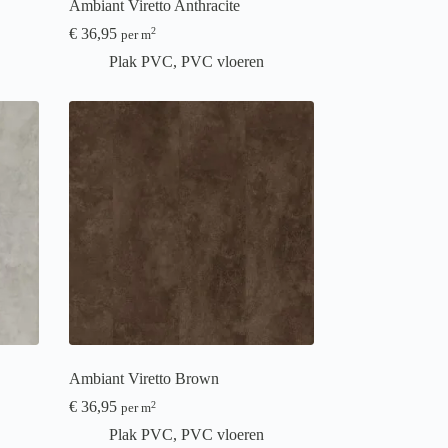
Ambiant Viretto Anthracite
€
36,95
2
per m
Plak PVC
,
PVC vloeren
Ambiant Viretto Brown
€
36,95
2
per m
Plak PVC
,
PVC vloeren