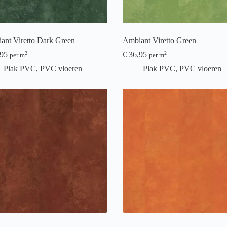
ant Viretto Dark Green
Ambiant Viretto Green
95
€
36,95
2
2
per m
per m
Plak PVC
,
PVC vloeren
Plak PVC
,
PVC vloeren