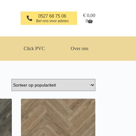
Winkelwagen
€
0,00
0527 68 75 06
0
Bel ons voor advies
Click PVC
Over ons