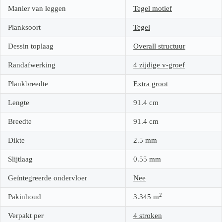
Manier van leggen
Tegel motief
Planksoort
Tegel
Dessin toplaag
Overall structuur
Randafwerking
4 zijdige v-groef
Plankbreedte
Extra groot
Lengte
91.4
cm
Breedte
91.4
cm
Dikte
2.5
mm
Slijtlaag
0.55
mm
Geïntegreerde ondervloer
Nee
2
Pakinhoud
3.345
m
Verpakt per
4 stroken