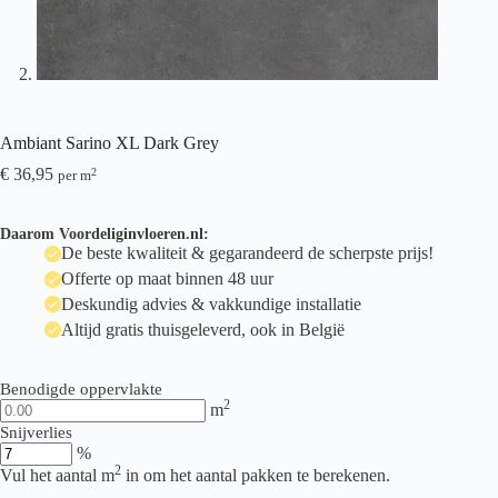
Ambiant Sarino XL Dark Grey
€
36,95
2
per m
Daarom Voordeliginvloeren.nl:
De beste kwaliteit & gegarandeerd de scherpste prijs!
Offerte op maat binnen 48 uur
Deskundig advies & vakkundige installatie
Altijd gratis thuisgeleverd, ook in België
Benodigde oppervlakte
2
m
Snijverlies
%
2
Vul het aantal m
in om het aantal pakken te berekenen.