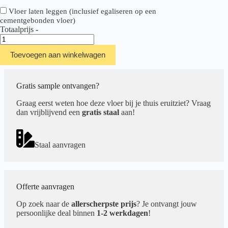
Vloer laten leggen (inclusief egaliseren op een
cementgebonden vloer)
Totaalprijs
-
Ambiant
Sarino
Toevoegen aan winkelwagen
XL
Dark
Grey
aantal
Gratis sample ontvangen?
Graag eerst weten hoe deze vloer bij je thuis eruitziet? Vraag
dan vrijblijvend een
gratis staal
aan!
Staal aanvragen
Offerte aanvragen
Op zoek naar de
allerscherpste prijs
? Je ontvangt jouw
persoonlijke deal binnen
1-2 werkdagen
!