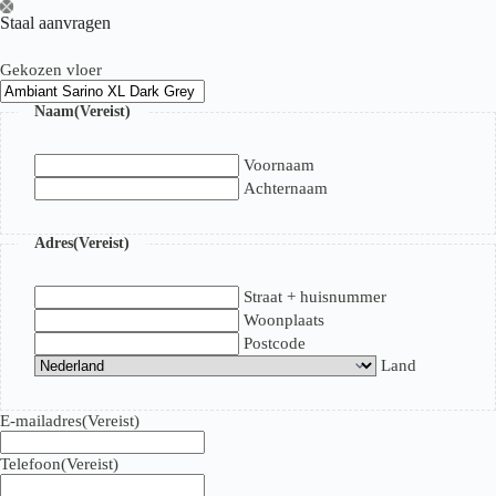
Ga
Staal aanvragen
naar
de
inhoud
Gekozen vloer
Naam
(Vereist)
Voornaam
Achternaam
Adres
(Vereist)
Straat + huisnummer
Woonplaats
Postcode
Land
E-mailadres
(Vereist)
Telefoon
(Vereist)