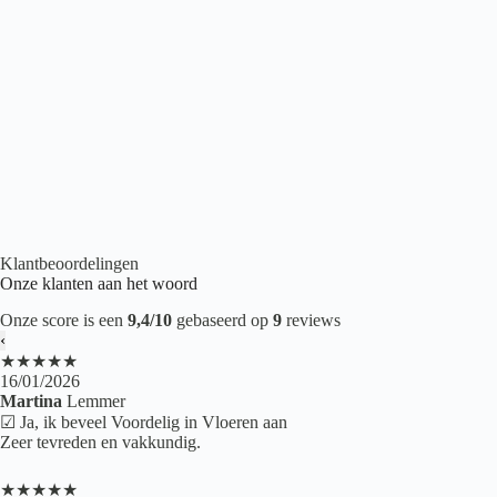
Belakos Touchstone Medium 105
€
43,95
2
per m
Betonlook PVC
,
Plak PVC
,
PVC Tegels
,
PVC vloeren
Klantbeoordelingen
Onze klanten aan het woord
Onze score is een
9,4/10
gebaseerd op
9
reviews
‹
★★★★★
16/01/2026
Martina
Lemmer
☑ Ja, ik beveel Voordelig in Vloeren aan
Zeer tevreden en vakkundig.
★★★★★