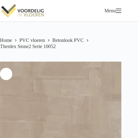
Ga
naar
Menu
de
inhoud
Home
PVC vloeren
Betonlook PVC
Therdex Stone2 Serie 10052