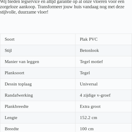
Wij bieden legservice en altijd garantie op al onze vloeren voor een
zorgeloze aankoop. Transformeer jouw huis vandaag nog met deze
stijlvolle, duurzame vloer!
Soort
Plak PVC
Stijl
Betonlook
Manier van leggen
Tegel motief
Planksoort
Tegel
Dessin toplaag
Universal
Randafwerking
4 zijdige v-groef
Plankbreedte
Extra groot
Lengte
152.2
cm
Breedte
100
cm