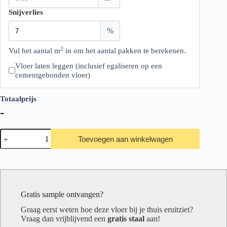
Snijverlies
%
2
Vul het aantal m
in om het aantal pakken te berekenen.
Vloer laten leggen (inclusief egaliseren op een
cementgebonden vloer)
Totaalprijs
-
Therdex
Toevoegen aan winkelwagen
Stone2
Serie
10052
aantal
Gratis sample ontvangen?
Graag eerst weten hoe deze vloer bij je thuis eruitziet?
Vraag dan vrijblijvend een
gratis staal
aan!