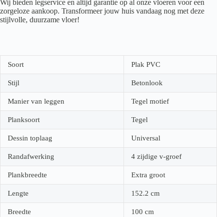
Wij bieden legservice en altijd garantie op al onze vloeren voor een
zorgeloze aankoop. Transformeer jouw huis vandaag nog met deze
stijlvolle, duurzame vloer!
Soort
Plak PVC
Stijl
Betonlook
Manier van leggen
Tegel motief
Planksoort
Tegel
Dessin toplaag
Universal
Randafwerking
4 zijdige v-groef
Plankbreedte
Extra groot
Lengte
152.2
cm
Breedte
100
cm