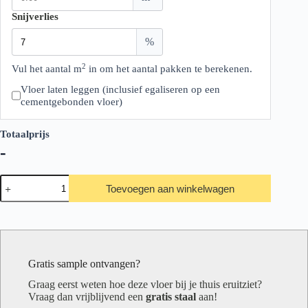
Snijverlies
%
2
Vul het aantal m
in om het aantal pakken te berekenen.
Vloer laten leggen (inclusief egaliseren op een
cementgebonden vloer)
Totaalprijs
-
Therdex
Toevoegen aan winkelwagen
Stone2
Serie
10032
aantal
Gratis sample ontvangen?
Graag eerst weten hoe deze vloer bij je thuis eruitziet?
Vraag dan vrijblijvend een
gratis staal
aan!