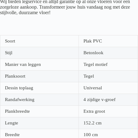
Wij bieden legservice en altijd garantie op al onze vloeren voor een
zorgeloze aankoop. Transformeer jouw huis vandaag nog met deze
stijlvolle, duurzame vloer!
Soort
Plak PVC
Stijl
Betonlook
Manier van leggen
Tegel motief
Planksoort
Tegel
Dessin toplaag
Universal
Randafwerking
4 zijdige v-groef
Plankbreedte
Extra groot
Lengte
152.2
cm
Breedte
100
cm