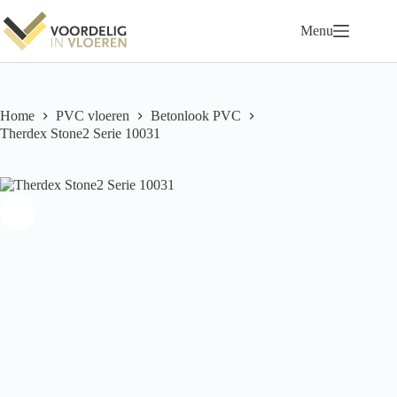
Ga
naar
Menu
de
inhoud
Home
PVC vloeren
Betonlook PVC
Therdex Stone2 Serie 10031