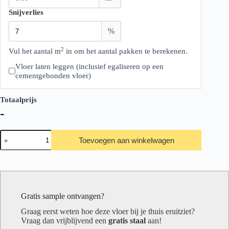
Snijverlies
%
2
Vul het aantal m
in om het aantal pakken te berekenen.
Vloer laten leggen (inclusief egaliseren op een
cementgebonden vloer)
Totaalprijs
-
Therdex
Toevoegen aan winkelwagen
Stone2
Serie
10031
aantal
Gratis sample ontvangen?
Graag eerst weten hoe deze vloer bij je thuis eruitziet?
Vraag dan vrijblijvend een
gratis staal
aan!