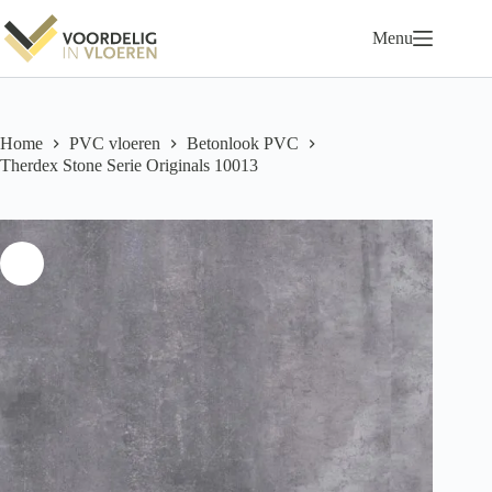
Ga
naar
Menu
de
inhoud
Home
PVC vloeren
Betonlook PVC
Therdex Stone Serie Originals 10013