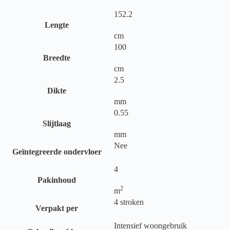
152.2
Lengte
cm
100
Breedte
cm
2.5
Dikte
mm
0.55
Slijtlaag
mm
Nee
Geïntegreerde ondervloer
4
Pakinhoud
2
m
4 stroken
Verpakt per
Intensief woongebruik