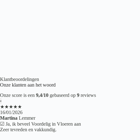
Belakos Touchstone Medium 105
€
43,95
2
per m
Betonlook PVC
,
Plak PVC
,
PVC Tegels
,
PVC vloeren
Klantbeoordelingen
Onze klanten aan het woord
Onze score is een
9,4/10
gebaseerd op
9
reviews
‹
★★★★★
16/01/2026
Martina
Lemmer
☑ Ja, ik beveel Voordelig in Vloeren aan
Zeer tevreden en vakkundig.