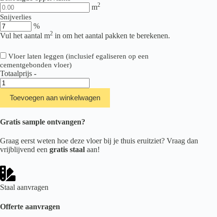
2
m
Snijverlies
%
2
Vul het aantal m
in om het aantal pakken te berekenen.
Vloer laten leggen (inclusief egaliseren op een
cementgebonden vloer)
Totaalprijs
-
Therdex
Stone
Toevoegen aan winkelwagen
Serie
Originals
10013
Gratis sample ontvangen?
aantal
Graag eerst weten hoe deze vloer bij je thuis eruitziet? Vraag dan
vrijblijvend een
gratis staal
aan!
Staal aanvragen
Offerte aanvragen