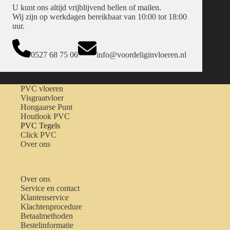
U kunt ons altijd vrijblijvend bellen of mailen.
Wij zijn op werkdagen bereikbaar van 10:00 tot 18:00
uur.
0527 68 75 06
info@voordeliginvloeren.nl
PVC vloeren
Visgraatvloer
Hongaarse Punt
Houtlook PVC
PVC Tegels
Click PVC
Over ons
Over ons
Service en contact
Klantenservice
Klachtenprocedure
Betaalmethoden
Bestelinformatie