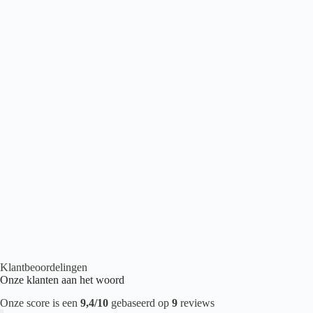
Belakos Touchstone Grand 160
€
43,95
2
per m
Betonlook PVC
,
Plak PVC
,
PVC Tegels
,
PVC vloeren
Klantbeoordelingen
Onze klanten aan het woord
Onze score is een
9,4/10
gebaseerd op
9
reviews