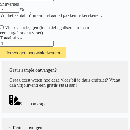
Snijverlies
%
2
Vul het aantal m
in om het aantal pakken te berekenen.
Vloer laten leggen (inclusief egaliseren op een
cementgebonden vloer)
Totaalprijs
-
Hebeta/Montinique
Beton
Toevoegen aan winkelwagen
Design
38213
xl
aantal
Gratis sample ontvangen?
Graag eerst weten hoe deze vloer bij je thuis eruitziet? Vraag
dan vrijblijvend een
gratis staal
aan!
Staal aanvragen
Offerte aanvragen