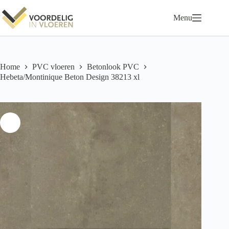
Ga
naar
Menu
de
inhoud
Home
PVC vloeren
Betonlook PVC
Hebeta/Montinique Beton Design 38213 xl