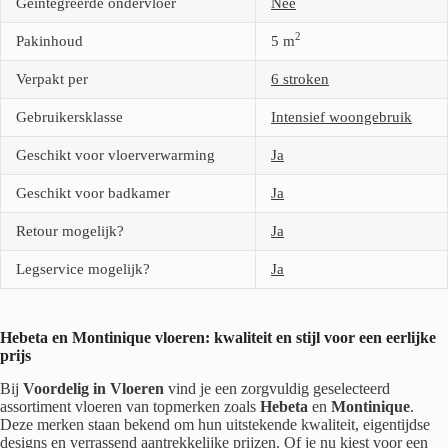
Geïntegreerde ondervloer
Nee
2
Pakinhoud
5
m
Verpakt per
6 stroken
Gebruikersklasse
Intensief woongebruik
Geschikt voor vloerverwarming
Ja
Geschikt voor badkamer
Ja
Retour mogelijk?
Ja
Legservice mogelijk?
Ja
Hebeta en Montinique vloeren: kwaliteit en stijl voor een eerlijke
prijs
Bij
Voordelig in Vloeren
vind je een zorgvuldig geselecteerd
assortiment vloeren van topmerken zoals
Hebeta
en
Montinique
.
Deze merken staan bekend om hun uitstekende kwaliteit, eigentijdse
designs en verrassend aantrekkelijke prijzen. Of je nu kiest voor een