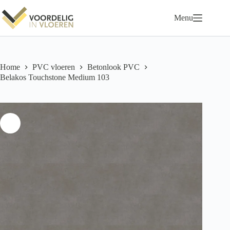
Ga
naar
Menu
de
inhoud
Home
PVC vloeren
Betonlook PVC
Belakos Touchstone Medium 103