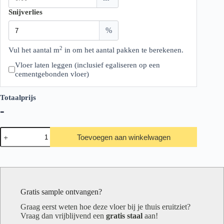
Snijverlies
%
2
Vul het aantal m
in om het aantal pakken te berekenen.
Vloer laten leggen (inclusief egaliseren op een
cementgebonden vloer)
Totaalprijs
-
Belakos
Toevoegen aan winkelwagen
Touchstone
Medium
103
aantal
Gratis sample ontvangen?
Graag eerst weten hoe deze vloer bij je thuis eruitziet?
Vraag dan vrijblijvend een
gratis staal
aan!