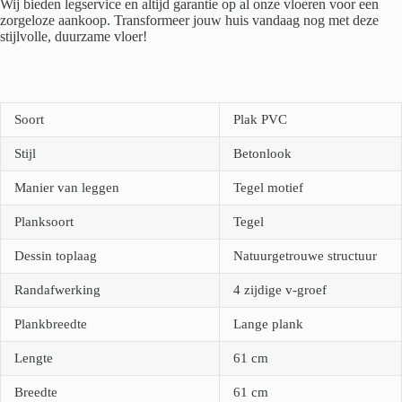
Wij bieden legservice en altijd garantie op al onze vloeren voor een
zorgeloze aankoop. Transformeer jouw huis vandaag nog met deze
stijlvolle, duurzame vloer!
Soort
Plak PVC
Stijl
Betonlook
Manier van leggen
Tegel motief
Planksoort
Tegel
Dessin toplaag
Natuurgetrouwe structuur
Randafwerking
4 zijdige v-groef
Plankbreedte
Lange plank
Lengte
61
cm
Breedte
61
cm