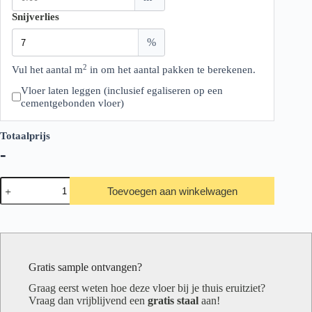
Snijverlies
%
2
Vul het aantal m
in om het aantal pakken te berekenen.
Vloer laten leggen (inclusief egaliseren op een
cementgebonden vloer)
Totaalprijs
-
Belakos
Toevoegen aan winkelwagen
Touchstone
20
aantal
Gratis sample ontvangen?
Graag eerst weten hoe deze vloer bij je thuis eruitziet?
Vraag dan vrijblijvend een
gratis staal
aan!