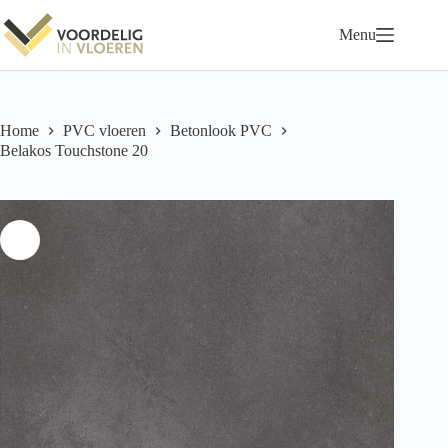
Ga
naar
Menu
de
inhoud
Home
PVC vloeren
Betonlook PVC
Belakos Touchstone 20