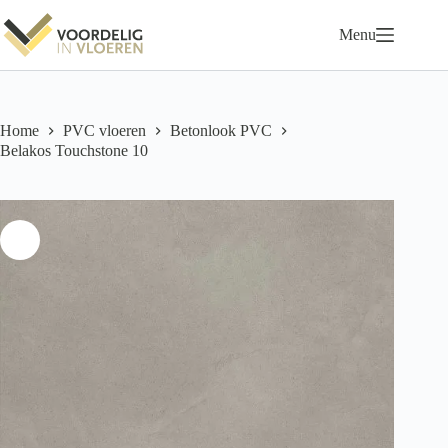
Ga
naar
Menu
de
inhoud
Home
PVC vloeren
Betonlook PVC
Belakos Touchstone 10