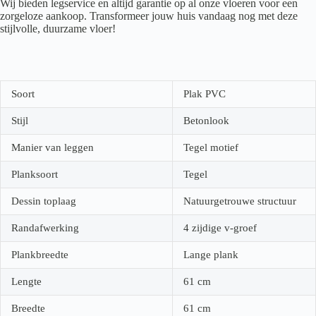
Wij bieden legservice en altijd garantie op al onze vloeren voor een
zorgeloze aankoop. Transformeer jouw huis vandaag nog met deze
stijlvolle, duurzame vloer!
Soort
Plak PVC
Stijl
Betonlook
Manier van leggen
Tegel motief
Planksoort
Tegel
Dessin toplaag
Natuurgetrouwe structuur
Randafwerking
4 zijdige v-groef
Plankbreedte
Lange plank
Lengte
61
cm
Breedte
61
cm