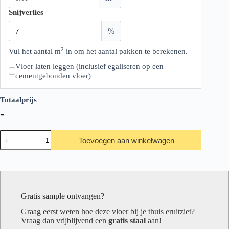
Snijverlies
%
2
Vul het aantal m
in om het aantal pakken te berekenen.
Vloer laten leggen (inclusief egaliseren op een
cementgebonden vloer)
Totaalprijs
-
Belakos
Toevoegen aan winkelwagen
Touchstone
10
aantal
Gratis sample ontvangen?
Graag eerst weten hoe deze vloer bij je thuis eruitziet?
Vraag dan vrijblijvend een
gratis staal
aan!