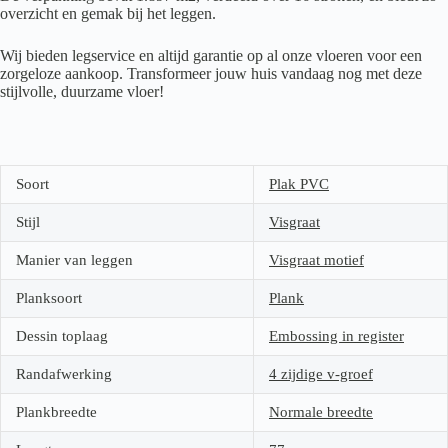
overzicht en gemak bij het leggen.
Wij bieden legservice en altijd garantie op al onze vloeren voor een
zorgeloze aankoop. Transformeer jouw huis vandaag nog met deze
stijlvolle, duurzame vloer!
Soort
Plak PVC
Stijl
Visgraat
Manier van leggen
Visgraat motief
Planksoort
Plank
Dessin toplaag
Embossing in register
Randafwerking
4 zijdige v-groef
Plankbreedte
Normale breedte