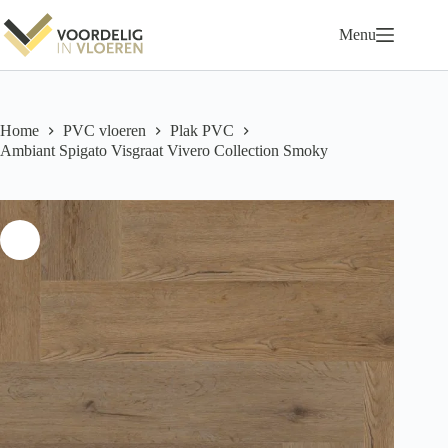
Ga
naar
Menu
de
inhoud
Home
PVC vloeren
Plak PVC
Ambiant Spigato Visgraat Vivero Collection Smoky