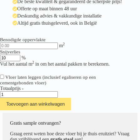
De beste kwaliteit & gegarandeerd de scherpste prijs!
Offerte op maat binnen 48 uur
Deskundig advies & vakkundige installatie
Altijd gratis thuisgeleverd, ook in België
Benodigde oppervlakte
2
m
Snijverlies
%
2
Vul het aantal m
in om het aantal pakken te berekenen.
Vloer laten leggen (inclusief egaliseren op een
cementgebonden vloer)
Totaalprijs
-
Ambiant
Spigato
Toevoegen aan winkelwagen
Visgraat
Vivero
Collection
Smoky
Gratis sample ontvangen?
aantal
Graag eerst weten hoe deze vloer bij je thuis eruitziet? Vraag
dan vrijblijvend een
gratis staal
aan!