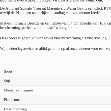
Informatie over Ambiant Spigato Visgraat Marento src Warm Oak
De Ambiant Spigato Visgraat Marento src Warm Oak is een Click PVC vl
terwijl de Plank een natuurlijke uitstraling en extra textuur bieden.
Met een normale Breedte en een lengte van 84 cm, breedte van 16.8 cm 
bescherming, perfect voor intensief woongebruik.
Deze vloer is geschikt voor zowel vloerverwarming als vloerkoeling. D
Wij bieden legservice en altijd garantie op al onze vloeren voor een z
Soort
Stijl
Manier van leggen
Planksoort
Dessin toplaag