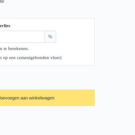
tie
erlies
%
n te berekenen.
ren op een cementgebonden vloer)
Toevoegen aan winkelwagen