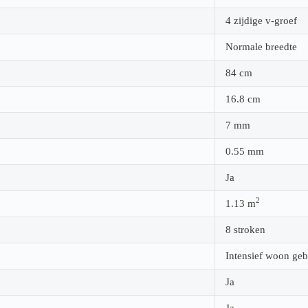
4 zijdige v-groef
Normale breedte
84
cm
16.8
cm
7
mm
0.55
mm
Ja
2
1.13
m
8 stroken
Intensief woon geb
Ja
Ja