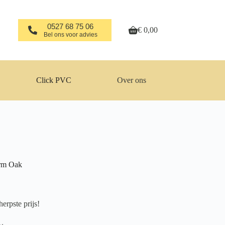
0527 68 75 06
€
0,00
Winkelwagen
Bel ons voor advies
Click PVC
Over ons
arm Oak
erpste prijs!