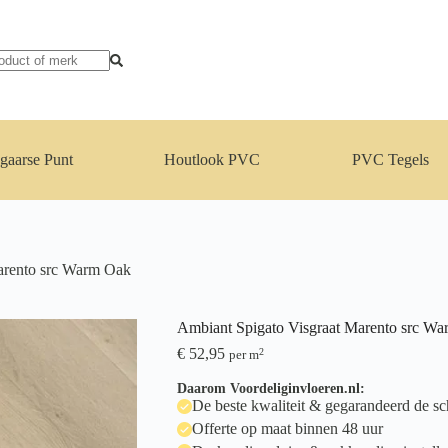
gaarse Punt
Houtlook PVC
PVC Tegels
arento src Warm Oak
Ambiant Spigato Visgraat Marento src W
€
52,95
2
per m
Daarom Voordeliginvloeren.nl:
De beste kwaliteit & gegarandeerd de sch
Offerte op maat binnen 48 uur