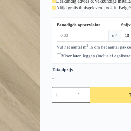
Deskundig advies & vakkundige installa
Altijd gratis thuisgeleverd, ook in België
Benodigde oppervlakte
Snijv
2
m
2
Vul het aantal m
in om het aantal pakke
Vloer laten leggen (inclusief egalise
Totaalprijs
-
Ambiant
Spigato
Visgraat
Marento
src
Warm
Oak
aantal