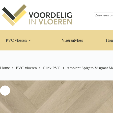
Ga
naar
de
inhoud
Geen
resultaten
PVC vloeren
Visgraatvloer
Hon
Home
PVC vloeren
Click PVC
Ambiant Spigato Visgraat M