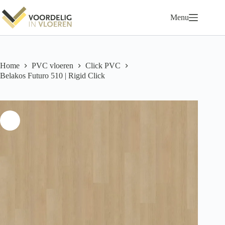
Ga
naar
Menu
de
inhoud
Home
PVC vloeren
Click PVC
Belakos Futuro 510 | Rigid Click