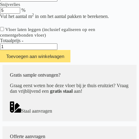
Snijverlies
%
2
Vul het aantal m
in om het aantal pakken te berekenen.
Vloer laten leggen (inclusief egaliseren op een
cementgebonden vloer)
Totaalprijs
-
Belakos
Futuro
Toevoegen aan winkelwagen
510
|
Rigid
Click
Gratis sample ontvangen?
aantal
Graag eerst weten hoe deze vloer bij je thuis eruitziet? Vraag
dan vrijblijvend een
gratis staal
aan!
Staal aanvragen
Offerte aanvragen