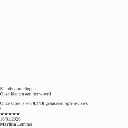
Belakos Portico 550 | Rigid Click
€
53,95
2
per m
Click PVC
,
Houtlook PVC
,
PVC vloeren
Klantbeoordelingen
Onze klanten aan het woord
Onze score is een
9,4/10
gebaseerd op
9
reviews
‹
★★★★★
16/01/2026
Martina
Lemmer