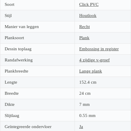
Soort
Click PVC
Stijl
Houtlook
Manier van leggen
Recht
Planksoort
Plank
Dessin toplaag
Embossing in register
Randafwerking
4 zijdige v-groef
Plankbreedte
Lange plank
Lengte
152.4
cm
Breedte
24
cm
Dikte
7
mm
Slijtlaag
0.55
mm
Geïntegreerde ondervloer
Ja