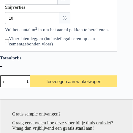
Snijverlies
%
2
Vul het aantal m
in om het aantal pakken te berekenen.
Vloer laten leggen (inclusief egaliseren op een
cementgebonden vloer)
Totaalprijs
-
Ambiant
Toevoegen aan winkelwagen
Spigato
Visgraat
Marento
src
Natural
aantal
Gratis sample ontvangen?
Graag eerst weten hoe deze vloer bij je thuis eruitziet?
Vraag dan vrijblijvend een
gratis staal
aan!