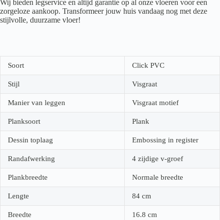
Wij bieden legservice en altijd garantie op al onze vloeren voor een
zorgeloze aankoop. Transformeer jouw huis vandaag nog met deze
stijlvolle, duurzame vloer!
Soort
Click PVC
Stijl
Visgraat
Manier van leggen
Visgraat motief
Planksoort
Plank
Dessin toplaag
Embossing in register
Randafwerking
4 zijdige v-groef
Plankbreedte
Normale breedte
Lengte
84
cm
Breedte
16.8
cm