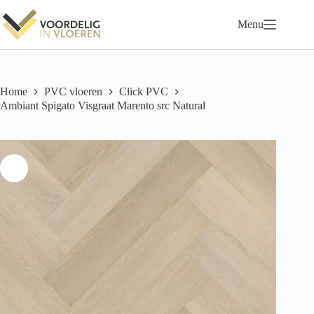
Ga
naar
Menu
de
inhoud
Home
PVC vloeren
Click PVC
Ambiant Spigato Visgraat Marento src Natural