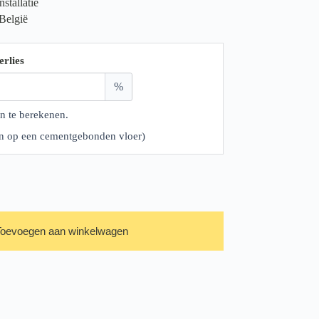
stallatie
 België
erlies
%
n te berekenen.
ren op een cementgebonden vloer)
Toevoegen aan winkelwagen