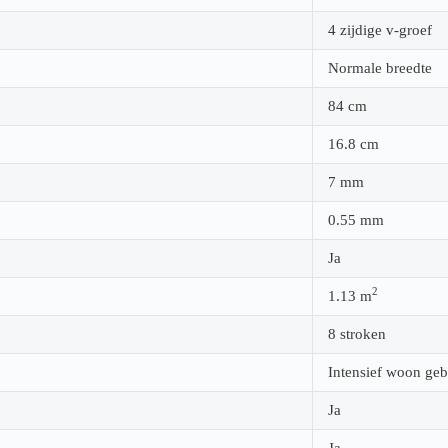
4 zijdige v-groef
Normale breedte
84
cm
16.8
cm
7
mm
0.55
mm
Ja
2
1.13
m
8 stroken
Intensief woon geb
Ja
Ja