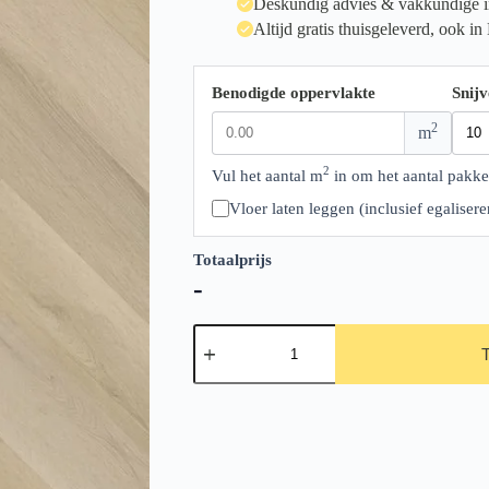
Deskundig advies & vakkundige in
Altijd gratis thuisgeleverd, ook in
Benodigde oppervlakte
Snijv
2
m
2
Vul het aantal m
in om het aantal pakke
Vloer laten leggen (inclusief egalise
Totaalprijs
-
Ambiant
Spigato
Visgraat
Marento
src
Light
Oak
aantal