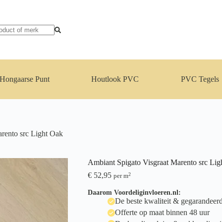
Hongaarse Punt
Houtlook PVC
PVC Tegels
rento src Light Oak
Ambiant Spigato Visgraat Marento src Lig
€
52,95
2
per m
Daarom Voordeliginvloeren.nl:
De beste kwaliteit & gegarandeerd 
Offerte op maat binnen 48 uur