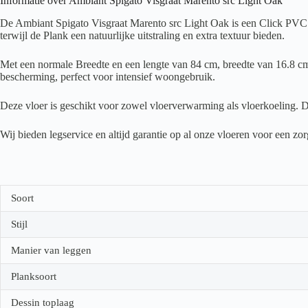
Informatie over Ambiant Spigato Visgraat Marento src Light Oak
De Ambiant Spigato Visgraat Marento src Light Oak is een Click PVC vl
terwijl de Plank een natuurlijke uitstraling en extra textuur bieden.
Met een normale Breedte en een lengte van 84 cm, breedte van 16.8 cm 
bescherming, perfect voor intensief woongebruik.
Deze vloer is geschikt voor zowel vloerverwarming als vloerkoeling. D
Wij bieden legservice en altijd garantie op al onze vloeren voor een z
Soort
Stijl
Manier van leggen
Planksoort
Dessin toplaag