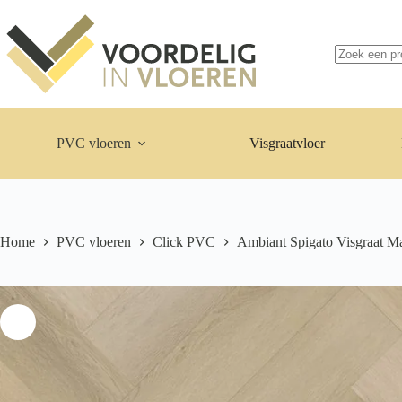
Ga
naar
de
inhoud
Geen
resultaten
PVC vloeren
Visgraatvloer
Home
PVC vloeren
Click PVC
Ambiant Spigato Visgraat Ma