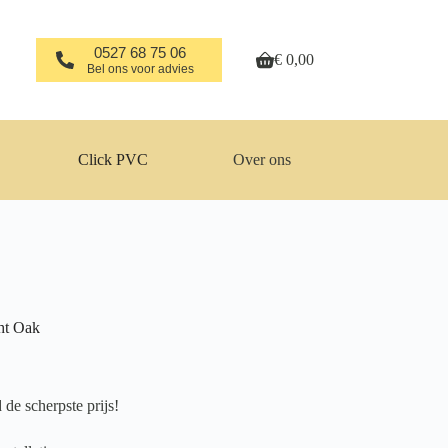
0527 68 75 06
€
0,00
Winkelwagen
Bel ons voor advies
Click PVC
Over ons
ht Oak
de scherpste prijs!