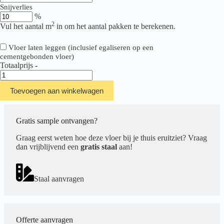
Snijverlies
%
2
Vul het aantal m
in om het aantal pakken te berekenen.
Vloer laten leggen (inclusief egaliseren op een
cementgebonden vloer)
Totaalprijs
-
Ambiant
Spigato
Toevoegen aan winkelwagen
Visgraat
Collection
src
Beige
Gratis sample ontvangen?
aantal
Graag eerst weten hoe deze vloer bij je thuis eruitziet? Vraag
dan vrijblijvend een
gratis staal
aan!
Staal aanvragen
Offerte aanvragen