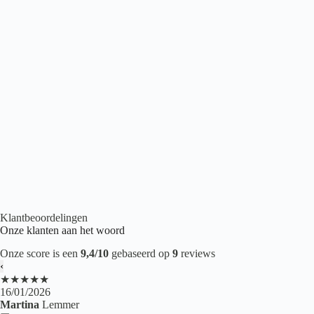
Belakos Portico 560 | Rigid Click
€
53,95
2
per m
Click PVC
,
Houtlook PVC
,
PVC vloeren
Klantbeoordelingen
Onze klanten aan het woord
Onze score is een
9,4/10
gebaseerd op
9
reviews
‹
★★★★★
16/01/2026
Martina
Lemmer