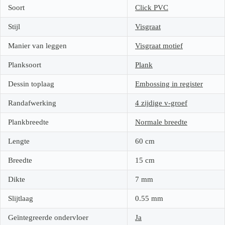
Soort
Click PVC
Stijl
Visgraat
Manier van leggen
Visgraat motief
Planksoort
Plank
Dessin toplaag
Embossing in register
Randafwerking
4 zijdige v-groef
Plankbreedte
Normale breedte
Lengte
60
cm
Breedte
15
cm
Dikte
7
mm
Slijtlaag
0.55
mm
Geïntegreerde ondervloer
Ja