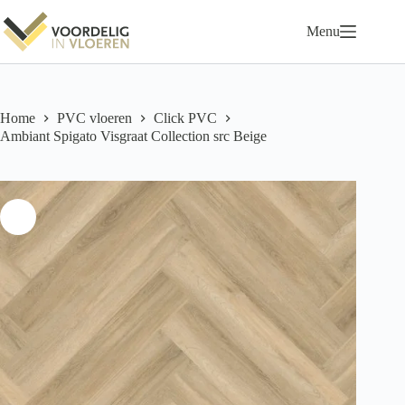
Ga
naar
Menu
de
inhoud
Home
PVC vloeren
Click PVC
Ambiant Spigato Visgraat Collection src Beige