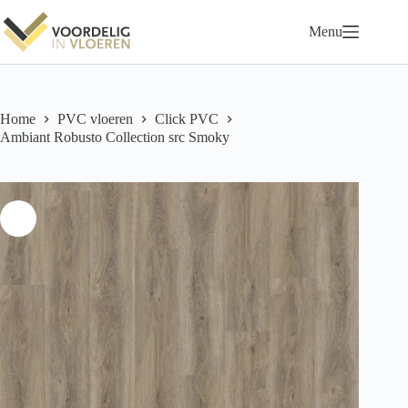
Ga
naar
Menu
de
inhoud
Home
PVC vloeren
Click PVC
Ambiant Robusto Collection src Smoky