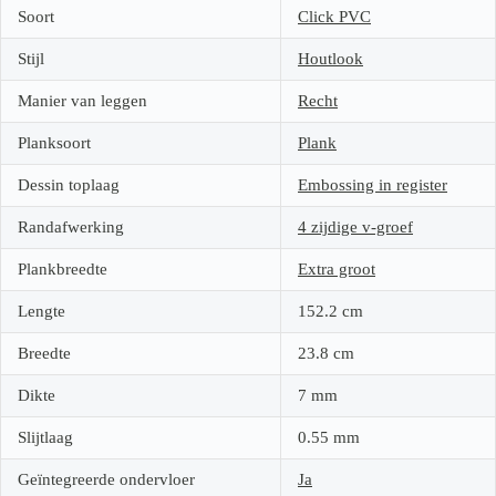
Soort
Click PVC
Stijl
Houtlook
Manier van leggen
Recht
Planksoort
Plank
Dessin toplaag
Embossing in register
Randafwerking
4 zijdige v-groef
Plankbreedte
Extra groot
Lengte
152.2
cm
Breedte
23.8
cm
Dikte
7
mm
Slijtlaag
0.55
mm
Geïntegreerde ondervloer
Ja