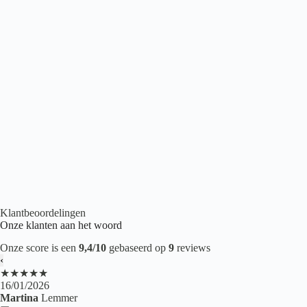
Belakos Cervo Visgraat 20 Rigid Click
€
53,95
2
per m
Click PVC
,
PVC vloeren
,
Visgraat PVC
Klantbeoordelingen
Onze klanten aan het woord
Onze score is een
9,4/10
gebaseerd op
9
reviews
‹
★★★★★
16/01/2026
Martina
Lemmer