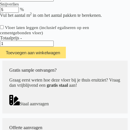
Snijverlies
%
2
Vul het aantal m
in om het aantal pakken te berekenen.
Vloer laten leggen (inclusief egaliseren op een
cementgebonden vloer)
Totaalprijs
-
Ambiant
Robusto
Toevoegen aan winkelwagen
Collection
src
Smoky
aantal
Gratis sample ontvangen?
Graag eerst weten hoe deze vloer bij je thuis eruitziet? Vraag
dan vrijblijvend een
gratis staal
aan!
Staal aanvragen
Offerte aanvragen