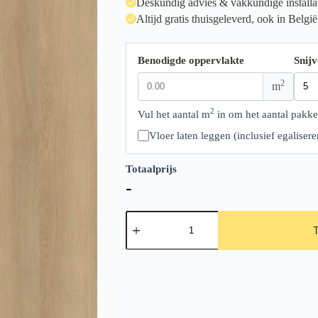
Deskundig advies & vakkundige installa
Altijd gratis thuisgeleverd, ook in België
Benodigde oppervlakte
Snijv
2
m
2
Vul het aantal m
in om het aantal pakke
Vloer laten leggen (inclusief egalise
Totaalprijs
-
Ambiant
Espero
Beige
SRC
aantal