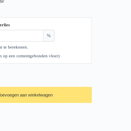
tie
erlies
%
n te berekenen.
ren op een cementgebonden vloer)
Toevoegen aan winkelwagen