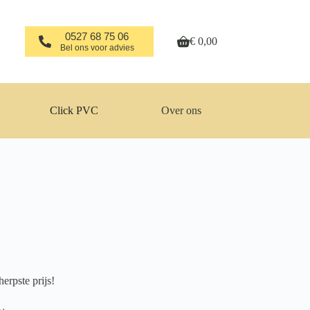
0527 68 75 06
€
0,00
Winkelwagen
Bel ons voor advies
Click PVC
Over ons
erpste prijs!