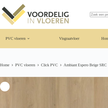
Ga
naar
de
inhoud
Geen
resultaten
PVC vloeren
Visgraatvloer
Hon
Home
PVC vloeren
Click PVC
Ambiant Espero Beige SRC