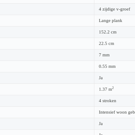
4 zijdige v-groef
Lange plank
152.2
cm
22.5
cm
7
mm
0.55
mm
Ja
2
1.37
m
4 stroken
Intensief woon geb
Ja
Ja