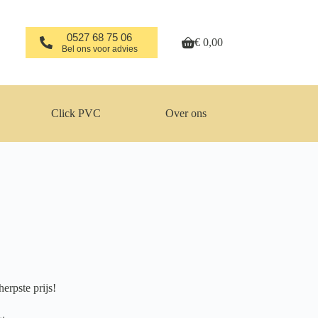
0527 68 75 06
€
0,00
Winkelwagen
Bel ons voor advies
Click PVC
Over ons
erpste prijs!