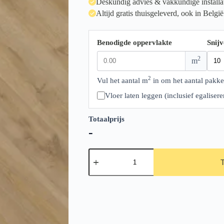
Deskundig advies & vakkundige installa
Altijd gratis thuisgeleverd, ook in België
Benodigde oppervlakte
Snijv
2
m
2
Vul het aantal m
in om het aantal pakke
Vloer laten leggen (inclusief egalise
Totaalprijs
-
Therdex
Xtralong
Serie
9100
aantal