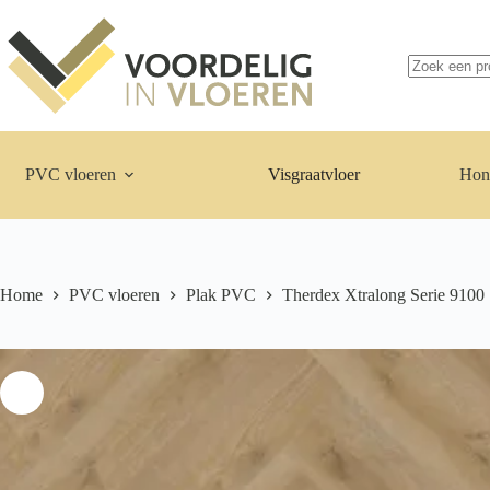
Ga
naar
de
inhoud
Geen
resultaten
PVC vloeren
Visgraatvloer
Hon
Home
PVC vloeren
Plak PVC
Therdex Xtralong Serie 9100