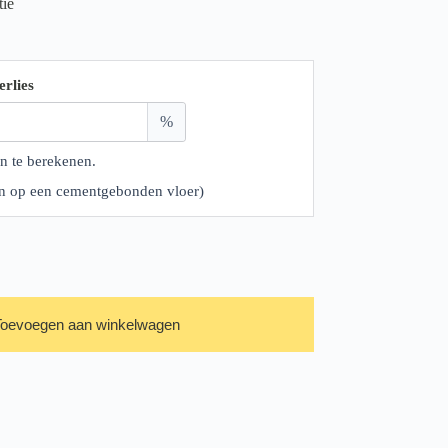
tie
erlies
%
n te berekenen.
ren op een cementgebonden vloer)
Toevoegen aan winkelwagen