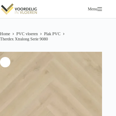
Ga
naar
Menu
de
inhoud
Home
PVC vloeren
Plak PVC
Therdex Xtralong Serie 9080