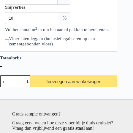
Snijverlies
%
2
Vul het aantal m
in om het aantal pakken te berekenen.
Vloer laten leggen (inclusief egaliseren op een
cementgebonden vloer)
Totaalprijs
-
Therdex
Toevoegen aan winkelwagen
Xtralong
Serie
9080
aantal
Gratis sample ontvangen?
Graag eerst weten hoe deze vloer bij je thuis eruitziet?
Vraag dan vrijblijvend een
gratis staal
aan!