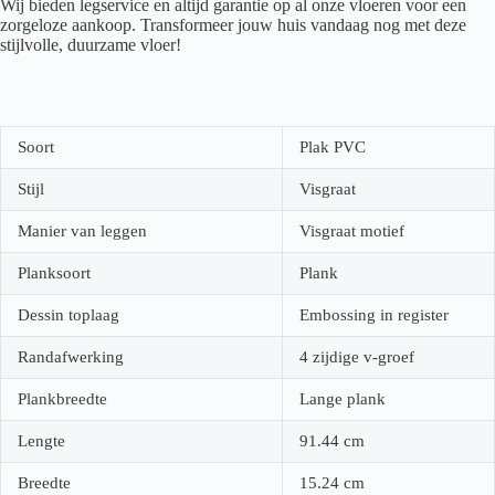
Wij bieden legservice en altijd garantie op al onze vloeren voor een
zorgeloze aankoop. Transformeer jouw huis vandaag nog met deze
stijlvolle, duurzame vloer!
Soort
Plak PVC
Stijl
Visgraat
Manier van leggen
Visgraat motief
Planksoort
Plank
Dessin toplaag
Embossing in register
Randafwerking
4 zijdige v-groef
Plankbreedte
Lange plank
Lengte
91.44
cm
Breedte
15.24
cm