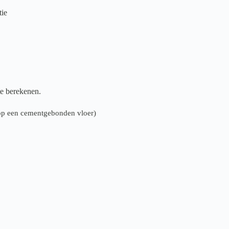
tie
te berekenen.
n op een cementgebonden vloer)