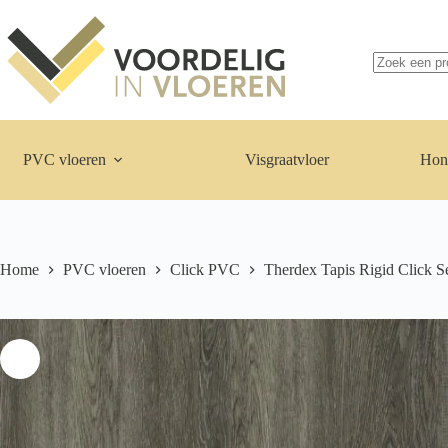
Ga
naar
Geen
de
resultaten
inhoud
PVC vloeren
Visgraatvloer
Hon
Home
PVC vloeren
Click PVC
Therdex Tapis Rigid Click S