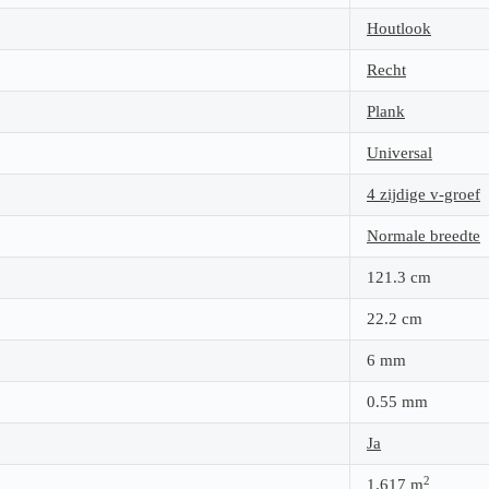
Houtlook
Recht
Plank
Universal
4 zijdige v-groef
Normale breedte
121.3
cm
22.2
cm
6
mm
0.55
mm
Ja
2
1.617
m