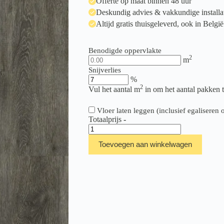
Offerte op maat binnen 48 uur
Deskundig advies & vakkundige installa
Altijd gratis thuisgeleverd, ook in België
Benodigde oppervlakte
2
m
Snijverlies
%
2
Vul het aantal m
in om het aantal pakken 
Vloer laten leggen (inclusief egalisere
Totaalprijs
-
Therdex
Tapis
Toevoegen aan winkelwagen
Rigid
Click
Serie
C4050
aantal