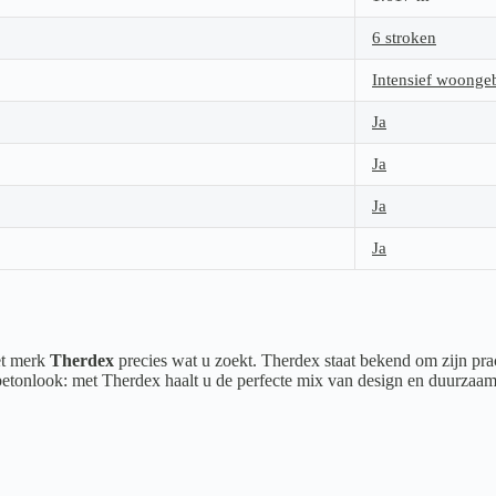
6 stroken
Intensief woonge
Ja
Ja
Ja
Ja
het merk
Therdex
precies wat u zoekt. Therdex staat bekend om zijn prac
 betonlook: met Therdex haalt u de perfecte mix van design en duurzaam