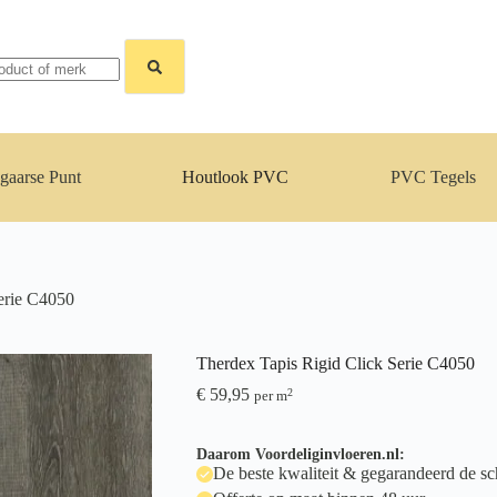
gaarse Punt
Houtlook PVC
PVC Tegels
erie C4050
Therdex Tapis Rigid Click Serie C4050
€
59,95
2
per m
Daarom Voordeliginvloeren.nl:
De beste kwaliteit & gegarandeerd de sch