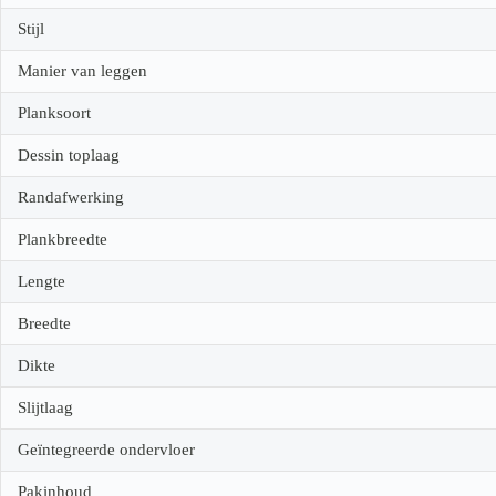
Stijl
Manier van leggen
Planksoort
Dessin toplaag
Randafwerking
Plankbreedte
Lengte
Breedte
Dikte
Slijtlaag
Geïntegreerde ondervloer
Pakinhoud