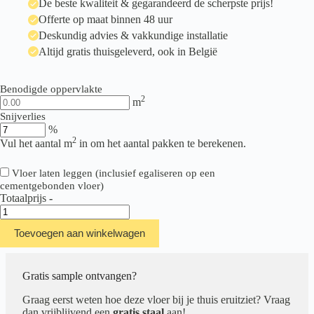
De beste kwaliteit & gegarandeerd de scherpste prijs!
Offerte op maat binnen 48 uur
Deskundig advies & vakkundige installatie
Altijd gratis thuisgeleverd, ook in België
Benodigde oppervlakte
2
m
Snijverlies
%
2
Vul het aantal m
in om het aantal pakken te berekenen.
Vloer laten leggen (inclusief egaliseren op een
cementgebonden vloer)
Totaalprijs
-
Therdex
Stone
Toevoegen aan winkelwagen
Rigid
Click
Serie
C10023
Gratis sample ontvangen?
aantal
Graag eerst weten hoe deze vloer bij je thuis eruitziet? Vraag
dan vrijblijvend een
gratis staal
aan!