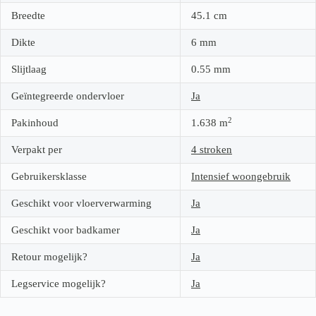
Breedte
45.1
cm
Dikte
6
mm
Slijtlaag
0.55
mm
Geïntegreerde ondervloer
Ja
2
Pakinhoud
1.638
m
Verpakt per
4 stroken
Gebruikersklasse
Intensief woongebruik
Geschikt voor vloerverwarming
Ja
Geschikt voor badkamer
Ja
Retour mogelijk?
Ja
Legservice mogelijk?
Ja