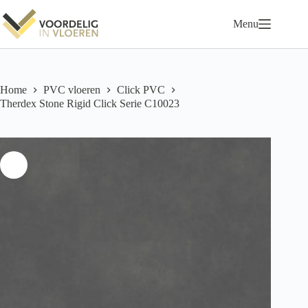
Ga
naar
Menu
de
inhoud
Home
PVC vloeren
Click PVC
Therdex Stone Rigid Click Serie C10023