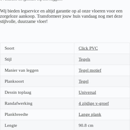
Wij bieden legservice en altijd garantie op al onze vloeren voor een
zorgeloze aankoop. Transformeer jouw huis vandaag nog met deze
stijlvolle, duurzame vloer!
Soort
Click PVC
Stijl
Tegels
Manier van leggen
Tegel motief
Planksoort
Tegel
Dessin toplaag
Universal
Randafwerking
4 zijdige v-groef
Plankbreedte
Lange plank
Lengte
90.8
cm