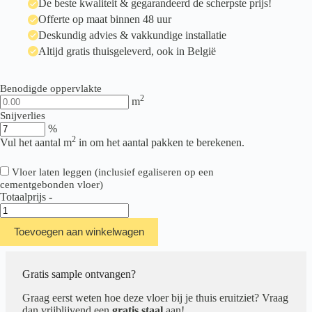
De beste kwaliteit & gegarandeerd de scherpste prijs!
Offerte op maat binnen 48 uur
Deskundig advies & vakkundige installatie
Altijd gratis thuisgeleverd, ook in België
Benodigde oppervlakte
2
m
Snijverlies
%
2
Vul het aantal m
in om het aantal pakken te berekenen.
Vloer laten leggen (inclusief egaliseren op een
cementgebonden vloer)
Totaalprijs
-
Therdex
Stone
Toevoegen aan winkelwagen
Rigid
Click
Serie
C10022
Gratis sample ontvangen?
aantal
Graag eerst weten hoe deze vloer bij je thuis eruitziet? Vraag
dan vrijblijvend een
gratis staal
aan!