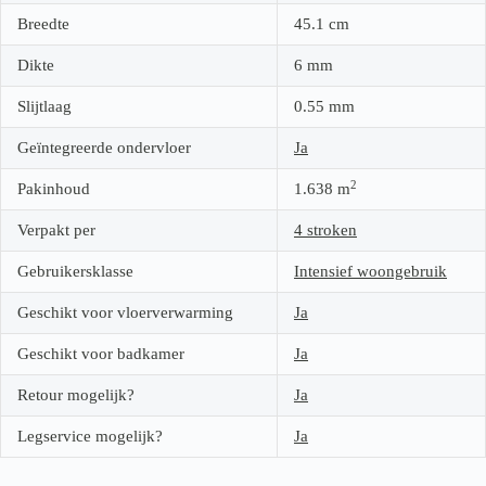
Breedte
45.1
cm
Dikte
6
mm
Slijtlaag
0.55
mm
Geïntegreerde ondervloer
Ja
2
Pakinhoud
1.638
m
Verpakt per
4 stroken
Gebruikersklasse
Intensief woongebruik
Geschikt voor vloerverwarming
Ja
Geschikt voor badkamer
Ja
Retour mogelijk?
Ja
Legservice mogelijk?
Ja