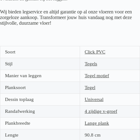
Wij bieden legservice en altijd garantie op al onze vloeren voor een
zorgeloze aankoop. Transformeer jouw huis vandaag nog met deze
stijlvolle, duurzame vloer!
Soort
Click PVC
Stijl
Tegels
Manier van leggen
Tegel motief
Planksoort
Tegel
Dessin toplaag
Universal
Randafwerking
4 zijdige v-groef
Plankbreedte
Lange plank
Lengte
90.8
cm