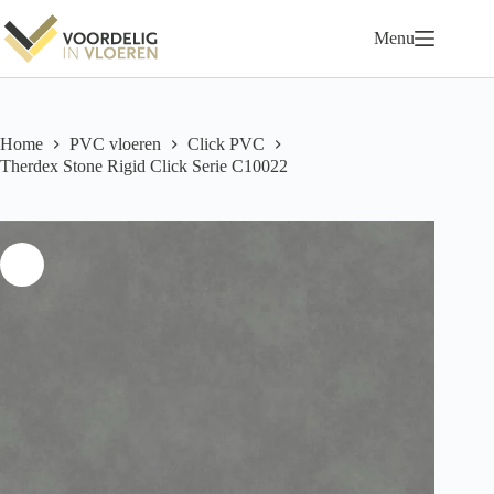
Ga
naar
Menu
de
inhoud
Home
PVC vloeren
Click PVC
Therdex Stone Rigid Click Serie C10022