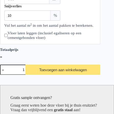
Snijverlies
%
2
Vul het aantal m
in om het aantal pakken te berekenen.
Vloer laten leggen (inclusief egaliseren op een
cementgebonden vloer)
Totaalprijs
-
Therdex
Toevoegen aan winkelwagen
Premier
Serie
Herringbone
7585
aantal
Gratis sample ontvangen?
Graag eerst weten hoe deze vloer bij je thuis eruitziet?
Vraag dan vrijblijvend een
gratis staal
aan!