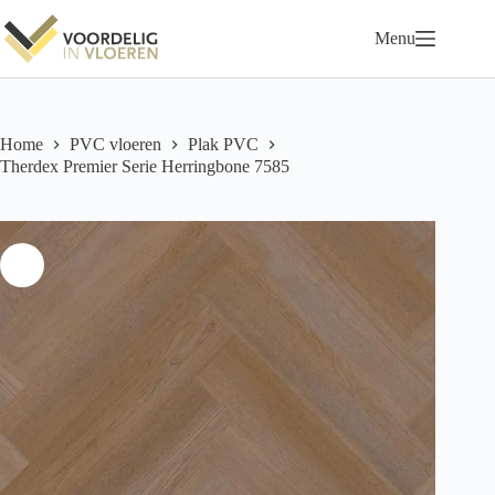
Ga
naar
Menu
de
inhoud
Home
PVC vloeren
Plak PVC
Therdex Premier Serie Herringbone 7585