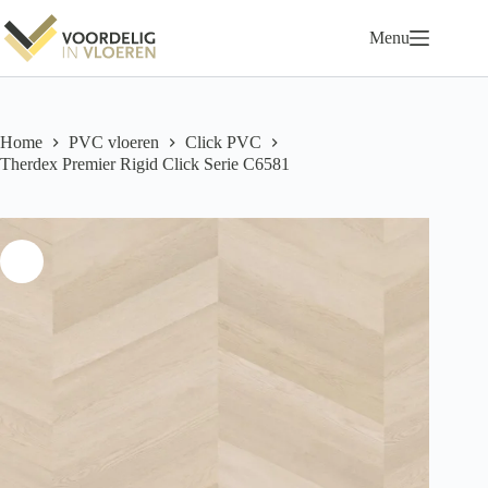
Ga
naar
Menu
de
inhoud
Home
PVC vloeren
Click PVC
Therdex Premier Rigid Click Serie C6581