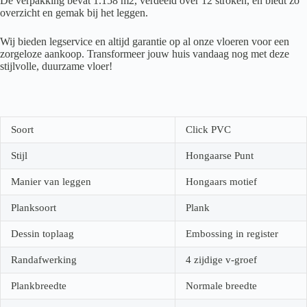
De verpakking bevat 1.158 m2, verdeeld over 12 stroken, en biedt zo
overzicht en gemak bij het leggen.
Wij bieden legservice en altijd garantie op al onze vloeren voor een
zorgeloze aankoop. Transformeer jouw huis vandaag nog met deze
stijlvolle, duurzame vloer!
Soort
Click PVC
Stijl
Hongaarse Punt
Manier van leggen
Hongaars motief
Planksoort
Plank
Dessin toplaag
Embossing in register
Randafwerking
4 zijdige v-groef
Plankbreedte
Normale breedte