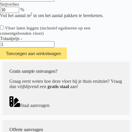
Snijverlies
%
2
Vul het aantal m
in om het aantal pakken te berekenen.
Vloer laten leggen (inclusief egaliseren op een
cementgebonden vloer)
Totaalprijs
-
Therdex
Original
Toevoegen aan winkelwagen
Rigid
Click
Serie
C7012
Gratis sample ontvangen?
aantal
Graag eerst weten hoe deze vloer bij je thuis eruitziet? Vraag
dan vrijblijvend een
gratis staal
aan!
Staal aanvragen
Offerte aanvragen