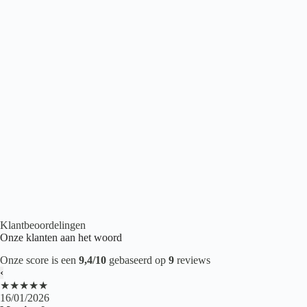
Belakos Cervo Visgraat 21 Rigid Click
€
53,95
2
per m
Click PVC
,
PVC vloeren
,
Visgraat PVC
Klantbeoordelingen
Onze klanten aan het woord
Onze score is een
9,4/10
gebaseerd op
9
reviews
‹
★★★★★
16/01/2026