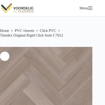
Ga
naar
Menu
de
inhoud
Home
PVC vloeren
Click PVC
Therdex Original Rigid Click Serie C7012