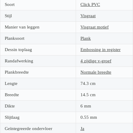
Soort
Click PVC
Stijl
Visgraat
Manier van leggen
Visgraat motief
Planksoort
Plank
Dessin toplaag
Embossing in register
Randafwerking
4 zijdige v-groef
Plankbreedte
Normale breedte
Lengte
74.3
cm
Breedte
14.5
cm
Dikte
6
mm
Slijtlaag
0.55
mm
Geïntegreerde ondervloer
Ja