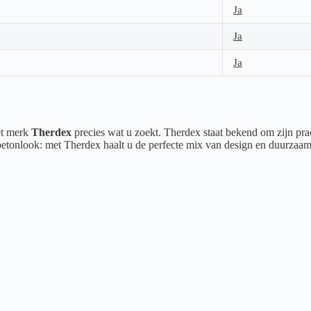
Ja
Ja
Ja
het merk
Therdex
precies wat u zoekt. Therdex staat bekend om zijn prac
 betonlook: met Therdex haalt u de perfecte mix van design en duurzaam