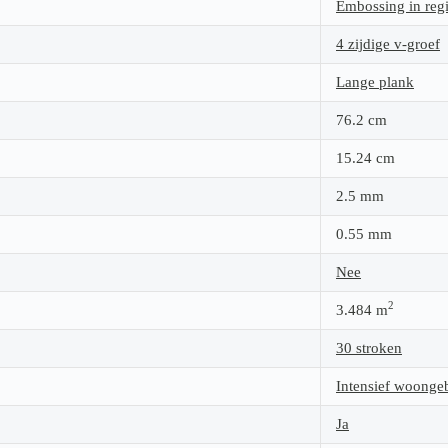
Embossing in regi
4 zijdige v-groef
Lange plank
76.2
cm
15.24
cm
2.5
mm
0.55
mm
Nee
2
3.484
m
30 stroken
Intensief woonge
Ja