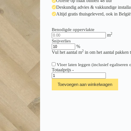
Offerte op maat binnen 48 uur
Deskundig advies & vakkundige installa
Altijd gratis thuisgeleverd, ook in België
Benodigde oppervlakte
2
m
Snijverlies
%
2
Vul het aantal m
in om het aantal pakken 
Vloer laten leggen (inclusief egalisere
Totaalprijs
-
Therdex
Herringbone
Toevoegen aan winkelwagen
Original
Serie
7541
aantal