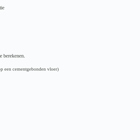
tie
te berekenen.
n op een cementgebonden vloer)