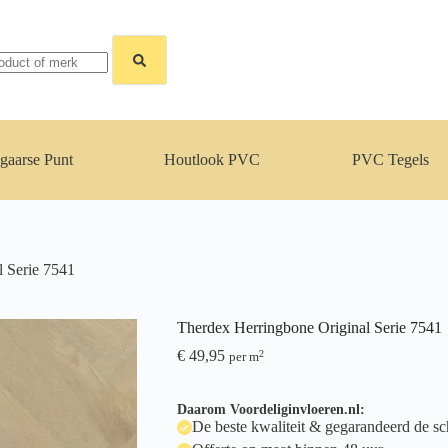
gaarse Punt
Houtlook PVC
PVC Tegels
l Serie 7541
Therdex Herringbone Original Serie 7541
€
49,95
2
per m
Daarom Voordeliginvloeren.nl:
De beste kwaliteit & gegarandeerd de sch