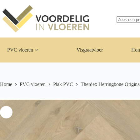
Ga
naar
Geen
de
resultaten
inhoud
PVC vloeren
Visgraatvloer
Hon
Home
PVC vloeren
Plak PVC
Therdex Herringbone Origina