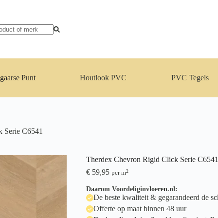
gaarse Punt
Houtlook PVC
PVC Tegels
k Serie C6541
Therdex Chevron Rigid Click Serie C654
€
59,95
2
per m
Daarom Voordeliginvloeren.nl:
De beste kwaliteit & gegarandeerd de sch
Offerte op maat binnen 48 uur