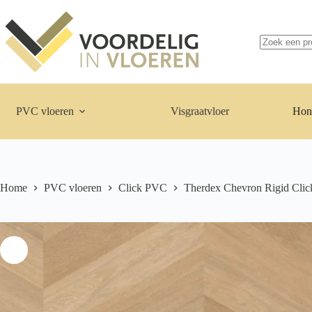
Ga
naar
de
inhoud
Geen
resultaten
PVC vloeren
Visgraatvloer
Hon
Home
PVC vloeren
Click PVC
Therdex Chevron Rigid Clic