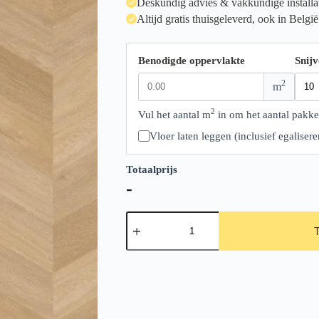
Deskundig advies & vakkundige installa
Altijd gratis thuisgeleverd, ook in België
Benodigde oppervlakte
Snijv
2
m
2
Vul het aantal m
in om het aantal pakke
Vloer laten leggen (inclusief egalise
Totaalprijs
-
Therdex
Chevron
Rigid
Click
Serie
C6541
aantal