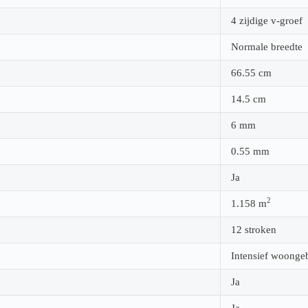
4 zijdige v-groef
Normale breedte
66.55
cm
14.5
cm
6
mm
0.55
mm
Ja
2
1.158
m
12 stroken
Intensief woonge
Ja
Ja