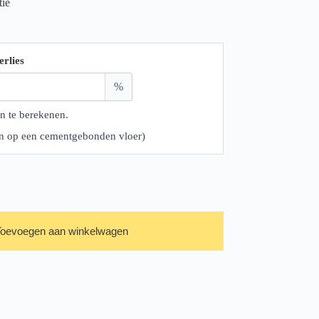
tie
erlies
%
n te berekenen.
ren op een cementgebonden vloer)
Toevoegen aan winkelwagen