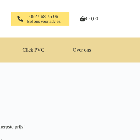
0527 68 75 06
€
0,00
Winkelwagen
Bel ons voor advies
Click PVC
Over ons
1
erpste prijs!