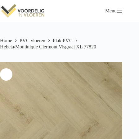
Ga
naar
Menu
de
inhoud
Home
PVC vloeren
Plak PVC
Hebeta/Montinique Clermont Visgraat XL 77820