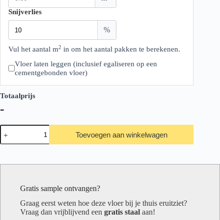
Snijverlies
%
2
Vul het aantal m
in om het aantal pakken te berekenen.
Vloer laten leggen (inclusief egaliseren op een
cementgebonden vloer)
Totaalprijs
-
Hebeta/Montinique
Toevoegen aan winkelwagen
Clermont
Visgraat
XL
77820
aantal
Gratis sample ontvangen?
Graag eerst weten hoe deze vloer bij je thuis eruitziet?
Vraag dan vrijblijvend een
gratis staal
aan!