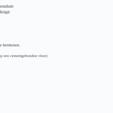
stallatie
 België
te berekenen.
n op een cementgebonden vloer)