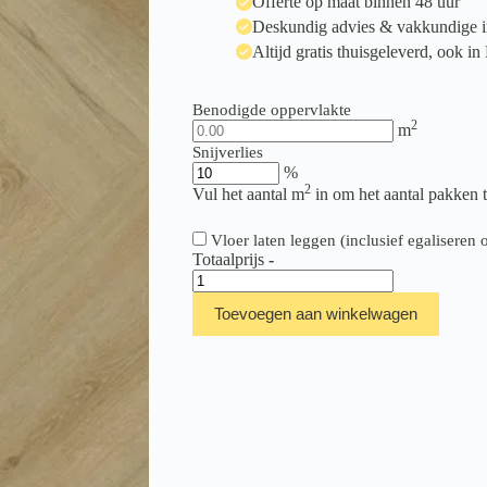
Offerte op maat binnen 48 uur
Deskundig advies & vakkundige in
Altijd gratis thuisgeleverd, ook in
Benodigde oppervlakte
2
m
Snijverlies
%
2
Vul het aantal m
in om het aantal pakken 
Vloer laten leggen (inclusief egalisere
Totaalprijs
-
Hebeta/Montinique
Clermont
Toevoegen aan winkelwagen
Visgraat
XL
57821
aantal