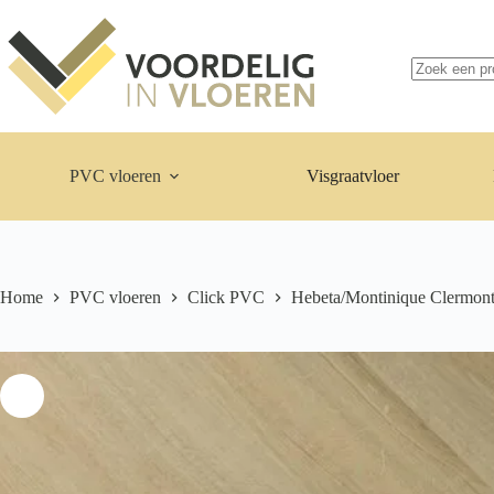
Ga
naar
Geen
de
resultaten
inhoud
PVC vloeren
Visgraatvloer
Home
PVC vloeren
Click PVC
Hebeta/Montinique Clermont