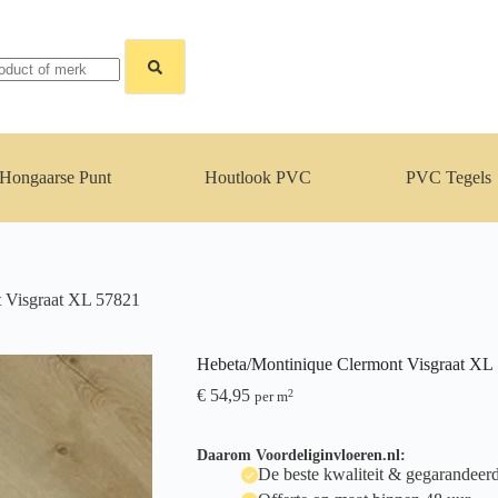
Hongaarse Punt
Houtlook PVC
PVC Tegels
 Visgraat XL 57821
Hebeta/Montinique Clermont Visgraat XL
€
54,95
2
per m
Daarom Voordeliginvloeren.nl:
De beste kwaliteit & gegarandeerd 