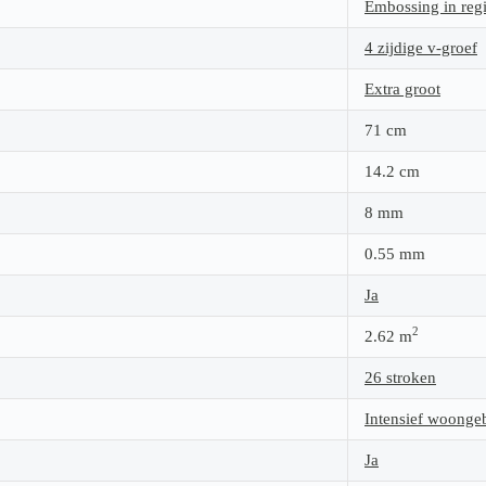
Embossing in regi
4 zijdige v-groef
Extra groot
71
cm
14.2
cm
8
mm
0.55
mm
Ja
2
2.62
m
26 stroken
Intensief woonge
Ja