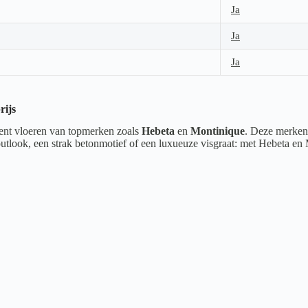
Ja
Ja
Ja
rijs
ment vloeren van topmerken zoals
Hebeta
en
Montinique
. Deze merken 
houtlook, een strak betonmotief of een luxueuze visgraat: met Hebeta en