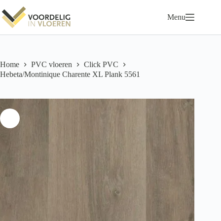
Ga
naar
Menu
de
inhoud
Home
PVC vloeren
Click PVC
Hebeta/Montinique Charente XL Plank 5561