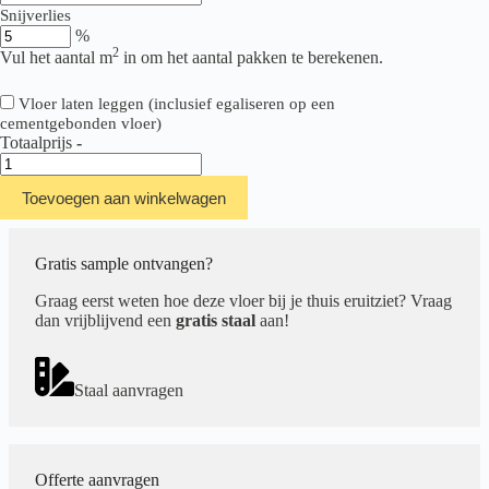
Snijverlies
%
2
Vul het aantal m
in om het aantal pakken te berekenen.
Vloer laten leggen (inclusief egaliseren op een
cementgebonden vloer)
Totaalprijs
-
Hebeta/Montinique
Charente
Toevoegen aan winkelwagen
XL
Plank
5561
aantal
Gratis sample ontvangen?
Graag eerst weten hoe deze vloer bij je thuis eruitziet? Vraag
dan vrijblijvend een
gratis staal
aan!
Staal aanvragen
Offerte aanvragen