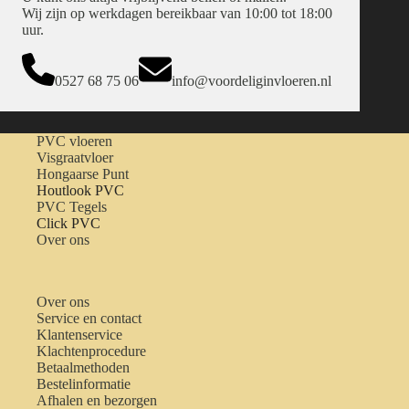
Wij zijn op werkdagen bereikbaar van 10:00 tot 18:00
uur.
0527 68 75 06
info@voordeliginvloeren.nl
PVC vloeren
Visgraatvloer
Hongaarse Punt
Houtlook PVC
PVC Tegels
Click PVC
Over ons
Over ons
Service en contact
Klantenservice
Klachtenprocedure
Betaalmethoden
Bestelinformatie
Afhalen en bezorgen