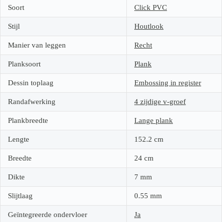
Soort
Click PVC
Stijl
Houtlook
Manier van leggen
Recht
Planksoort
Plank
Dessin toplaag
Embossing in register
Randafwerking
4 zijdige v-groef
Plankbreedte
Lange plank
Lengte
152.2
cm
Breedte
24
cm
Dikte
7
mm
Slijtlaag
0.55
mm
Geïntegreerde ondervloer
Ja