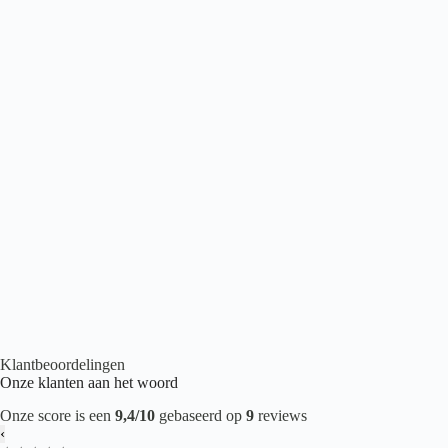
Belakos Cervo 200 Rigid Click
€
53,95
2
per m
Click PVC
,
Houtlook PVC
,
PVC vloeren
Klantbeoordelingen
Onze klanten aan het woord
Onze score is een
9,4/10
gebaseerd op
9
reviews
‹