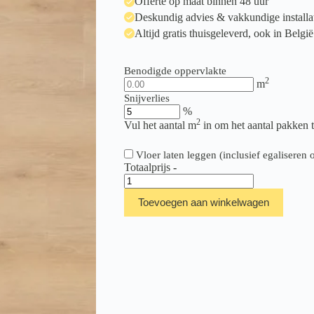
Offerte op maat binnen 48 uur
Deskundig advies & vakkundige installa
Altijd gratis thuisgeleverd, ook in België
Benodigde oppervlakte
2
m
Snijverlies
%
2
Vul het aantal m
in om het aantal pakken 
Vloer laten leggen (inclusief egalisere
Totaalprijs
-
Floer
Natuur
Toevoegen aan winkelwagen
Click
Berner
Bruin
aantal