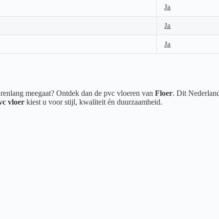
Ja
Ja
Ja
 jarenlang meegaat? Ontdek dan de pvc vloeren van
Floer
. Dit Nederlan
vc vloer
kiest u voor stijl, kwaliteit én duurzaamheid.