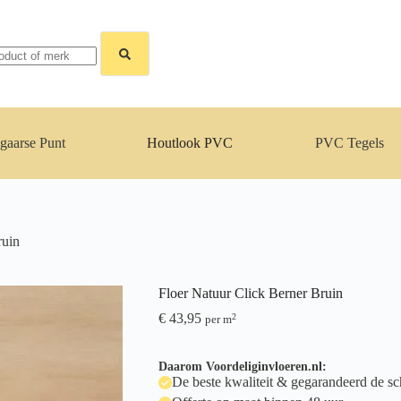
gaarse Punt
Houtlook PVC
PVC Tegels
ruin
Floer Natuur Click Berner Bruin
€
43,95
2
per m
Daarom Voordeliginvloeren.nl:
De beste kwaliteit & gegarandeerd de sch