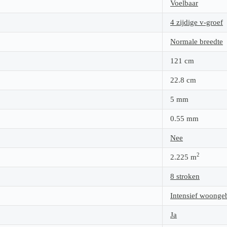
Voelbaar
4 zijdige v-groef
Normale breedte
121
cm
22.8
cm
5
mm
0.55
mm
Nee
2
2.225
m
8 stroken
Intensief woonge
Ja