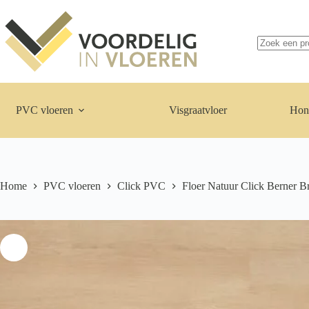
Ga
naar
Geen
de
resultaten
inhoud
PVC vloeren
Visgraatvloer
Hon
Home
PVC vloeren
Click PVC
Floer Natuur Click Berner B