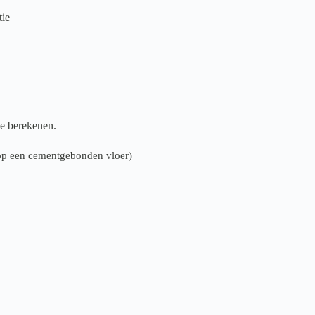
tie
te berekenen.
n op een cementgebonden vloer)