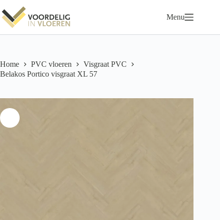
Ga
naar
Menu
de
inhoud
Home
PVC vloeren
Visgraat PVC
Belakos Portico visgraat XL 57