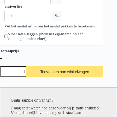
Snijverlies
%
2
Vul het aantal m
in om het aantal pakken te berekenen.
Vloer laten leggen (inclusief egaliseren op een
cementgebonden vloer)
Totaalprijs
-
Belakos
Toevoegen aan winkelwagen
Portico
visgraat
XL
57
aantal
Gratis sample ontvangen?
Graag eerst weten hoe deze vloer bij je thuis eruitziet?
Vraag dan vrijblijvend een
gratis staal
aan!