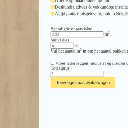
Offerte op maat binnen 48 uur
Deskundig advies & vakkundige installa
Altijd gratis thuisgeleverd, ook in België
Benodigde oppervlakte
2
m
Snijverlies
%
2
Vul het aantal m
in om het aantal pakken 
Vloer laten leggen (inclusief egalisere
Totaalprijs
-
Belakos
Monastro
Toevoegen aan winkelwagen
920
|
Rigid
Click
aantal