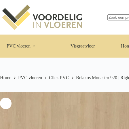
Ga
naar
de
inhoud
Geen
resultaten
PVC vloeren
Visgraatvloer
Hon
Home
PVC vloeren
Click PVC
Belakos Monastro 920 | Rigi