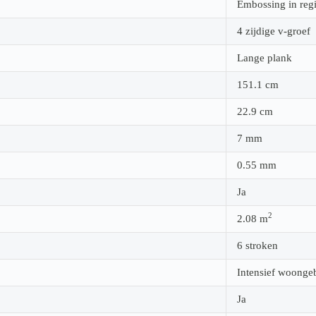
Embossing in regi
4 zijdige v-groef
Lange plank
151.1
cm
22.9
cm
7
mm
0.55
mm
Ja
2
2.08
m
6 stroken
Intensief woonge
Ja