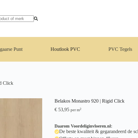
gaarse Punt
Houtlook PVC
PVC Tegels
d Click
Belakos Monastro 920 | Rigid Click
€
53,95
2
per m
Daarom Voordeliginvloeren.nl:
De beste kwaliteit & gegarandeerd de sch