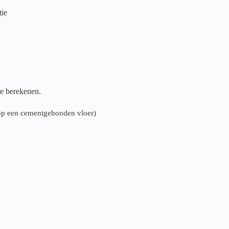
tie
te berekenen.
n op een cementgebonden vloer)