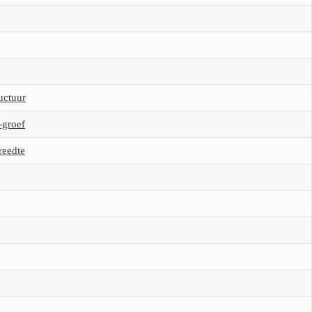
uctuur
-groef
reedte