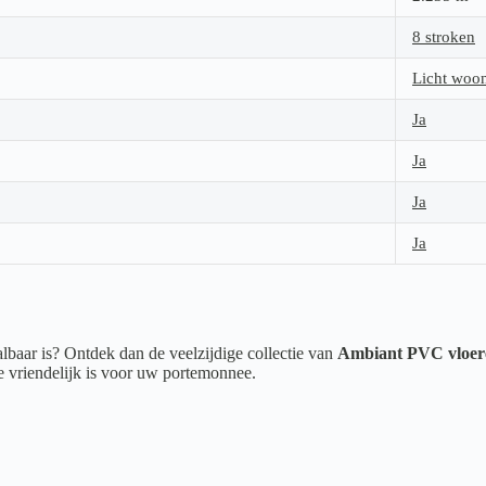
8 stroken
Licht woo
Ja
Ja
Ja
Ja
albaar is? Ontdek dan de veelzijdige collectie van
Ambiant PVC vloer
ie vriendelijk is voor uw portemonnee.