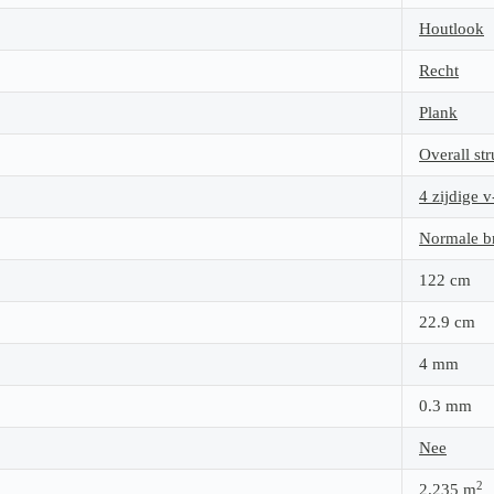
Houtlook
Recht
Plank
Overall str
4 zijdige v
Normale b
122
cm
22.9
cm
4
mm
0.3
mm
Nee
2
2.235
m