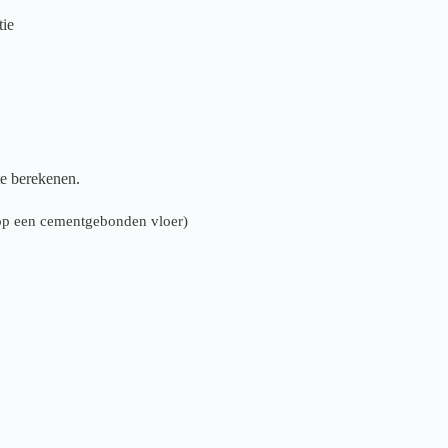
tie
te berekenen.
n op een cementgebonden vloer)