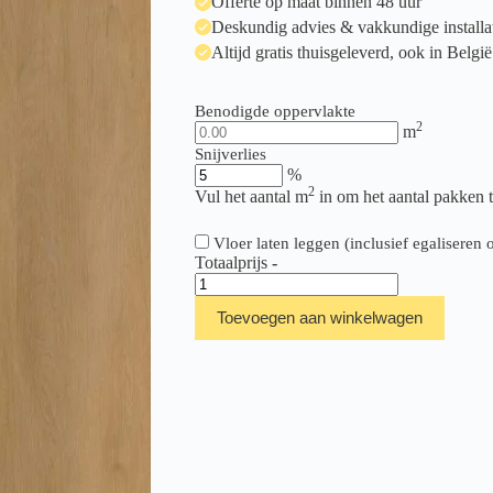
Offerte op maat binnen 48 uur
Deskundig advies & vakkundige installa
Altijd gratis thuisgeleverd, ook in België
Benodigde oppervlakte
2
m
Snijverlies
%
2
Vul het aantal m
in om het aantal pakken 
Vloer laten leggen (inclusief egalisere
Totaalprijs
-
Ambiant
Sentima
Toevoegen aan winkelwagen
Dark
Oak
src
aantal