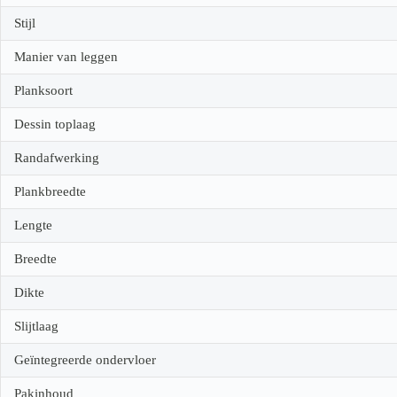
Stijl
Manier van leggen
Planksoort
Dessin toplaag
Randafwerking
Plankbreedte
Lengte
Breedte
Dikte
Slijtlaag
Geïntegreerde ondervloer
Pakinhoud