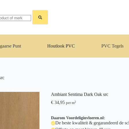
gaarse Punt
Houtlook PVC
PVC Tegels
src
Ambiant Sentima Dark Oak src
€
34,95
2
per m
Daarom Voordeliginvloeren.nl:
De beste kwaliteit & gegarandeerd de sch