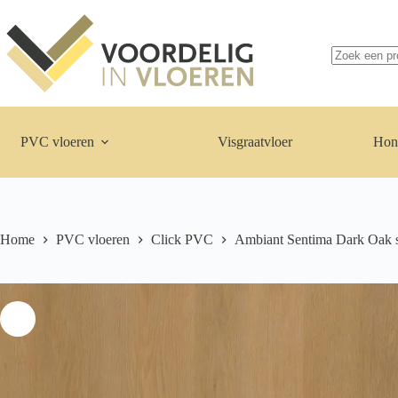
Ga
naar
Geen
de
resultaten
inhoud
PVC vloeren
Visgraatvloer
Hon
Home
PVC vloeren
Click PVC
Ambiant Sentima Dark Oak 