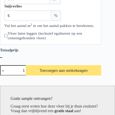
Snijverlies
%
2
Vul het aantal m
in om het aantal pakken te berekenen.
Vloer laten leggen (inclusief egaliseren op een
cementgebonden vloer)
Totaalprijs
-
Ambiant
Toevoegen aan winkelwagen
Robusto
Collection
src
Dark
Oak
aantal
Gratis sample ontvangen?
Graag eerst weten hoe deze vloer bij je thuis eruitziet?
Vraag dan vrijblijvend een
gratis staal
aan!