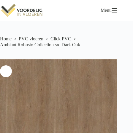
Ga
naar
Menu
de
inhoud
Home
PVC vloeren
Click PVC
Ambiant Robusto Collection src Dark Oak