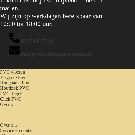
U kunt ons altijd vrijblijvend bellen of
mailen.
Wij zijn op werkdagen bereikbaar van
10:00 tot 18:00 uur.
0527 68 75 06
info@voordeliginvloeren.nl
PVC vloeren
Visgraatvloer
Hongaarse Punt
Houtlook PVC
PVC Tegels
Click PVC
Over ons
Over ons
Service en contact