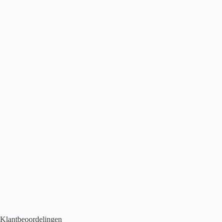
Belakos Cervo Visgraat 20 Rigid Click
€
53,95
2
per m
Click PVC
,
PVC vloeren
,
Visgraat PVC
Klantbeoordelingen