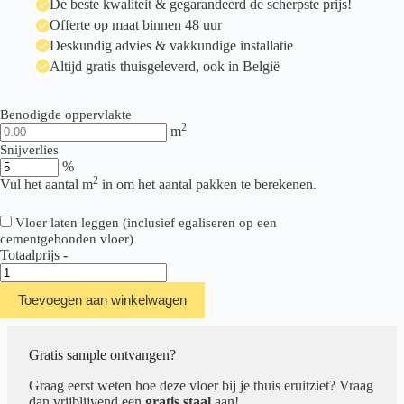
De beste kwaliteit & gegarandeerd de scherpste prijs!
Offerte op maat binnen 48 uur
Deskundig advies & vakkundige installatie
Altijd gratis thuisgeleverd, ook in België
Benodigde oppervlakte
2
m
Snijverlies
%
2
Vul het aantal m
in om het aantal pakken te berekenen.
Vloer laten leggen (inclusief egaliseren op een
cementgebonden vloer)
Totaalprijs
-
Ambiant
Navaro
Toevoegen aan winkelwagen
Beige
aantal
Gratis sample ontvangen?
Graag eerst weten hoe deze vloer bij je thuis eruitziet? Vraag
dan vrijblijvend een
gratis staal
aan!