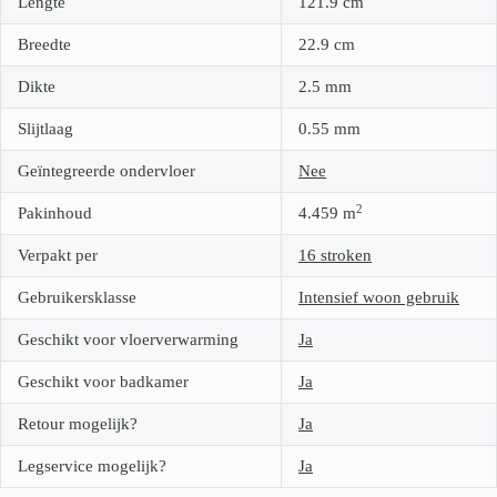
Lengte
121.9
cm
Breedte
22.9
cm
Dikte
2.5
mm
Slijtlaag
0.55
mm
Geïntegreerde ondervloer
Nee
2
Pakinhoud
4.459
m
Verpakt per
16 stroken
Gebruikersklasse
Intensief woon gebruik
Geschikt voor vloerverwarming
Ja
Geschikt voor badkamer
Ja
Retour mogelijk?
Ja
Legservice mogelijk?
Ja