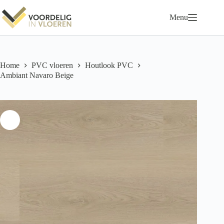
Ga
naar
Menu
de
inhoud
Home
PVC vloeren
Houtlook PVC
Ambiant Navaro Beige