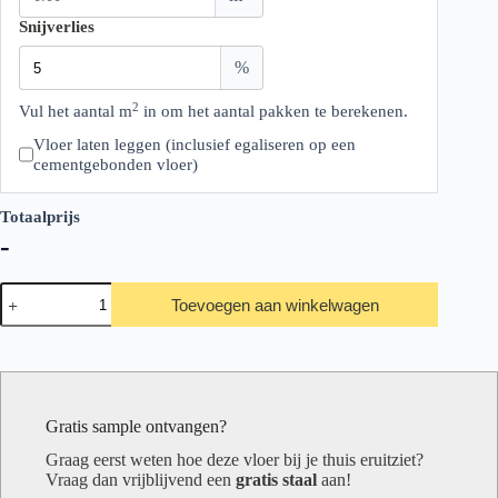
Snijverlies
%
2
Vul het aantal m
in om het aantal pakken te berekenen.
Vloer laten leggen (inclusief egaliseren op een
cementgebonden vloer)
Totaalprijs
-
Ambiant
Toevoegen aan winkelwagen
Marento
Warm
Oak
aantal
Gratis sample ontvangen?
Graag eerst weten hoe deze vloer bij je thuis eruitziet?
Vraag dan vrijblijvend een
gratis staal
aan!