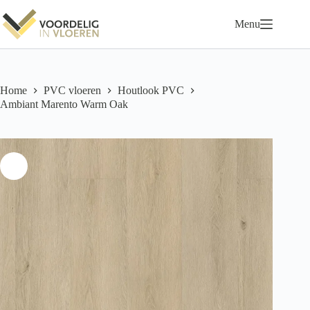
Ga
naar
Menu
de
inhoud
Home
PVC vloeren
Houtlook PVC
Ambiant Marento Warm Oak