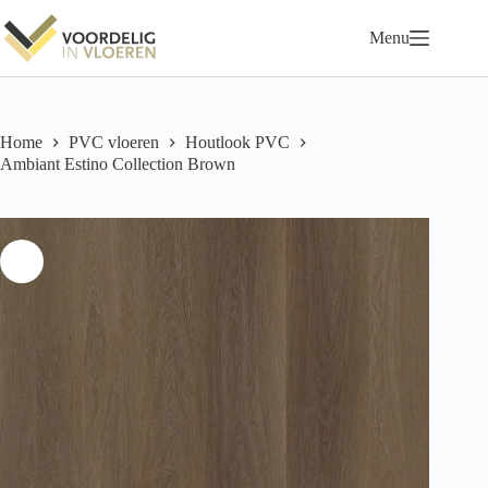
Ga
naar
Menu
de
inhoud
Home
PVC vloeren
Houtlook PVC
Ambiant Estino Collection Brown