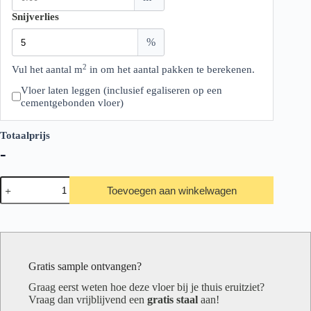
Snijverlies
%
2
Vul het aantal m
in om het aantal pakken te berekenen.
Vloer laten leggen (inclusief egaliseren op een
cementgebonden vloer)
Totaalprijs
-
Ambiant
Toevoegen aan winkelwagen
Estino
Collection
Brown
aantal
Gratis sample ontvangen?
Graag eerst weten hoe deze vloer bij je thuis eruitziet?
Vraag dan vrijblijvend een
gratis staal
aan!